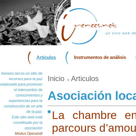
un sitio web d
Articulos
Instrumentos de análisis
Irenees.net es un sitio de
Inicio
Articulos
recursos para la paz
elaborado para promover
el intercambio de
Asociación loc
conocimientos y
experiencias para la
construcción de un arte
La chambre en
de la paz.
Este sitio web está
coordinado por la
parcours d’amou
asociación
Modus Operandi