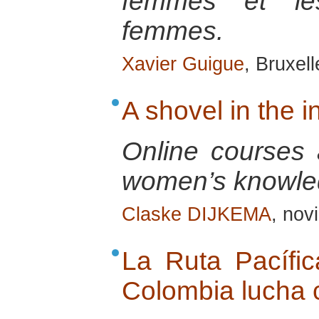
femmes et les
femmes.
Xavier Guigue
, Bruxel
A shovel in the 
Online courses a
women’s knowle
Claske DIJKEMA
, nov
La Ruta Pacífi
Colombia lucha 