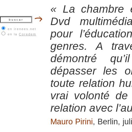
« La chambre 
Dvd multimédia
en irenees.net
pour l’éducatio
en la
Coredem
genres. A trave
démontré qu’i
dépasser les o
toute relation hu
vrai volonté de 
relation avec l’au
Mauro Pirini
, Berlin, ju