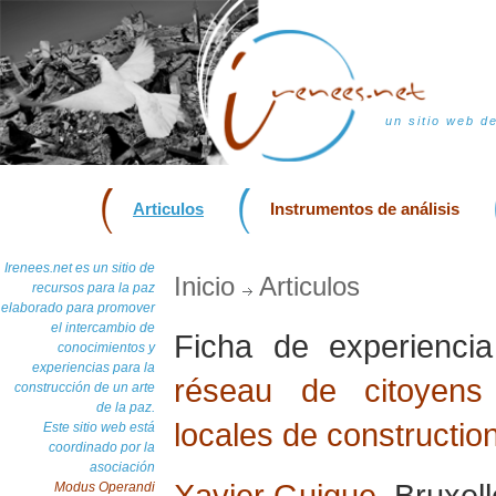
un sitio web d
Articulos
Instrumentos de análisis
Irenees.net es un sitio de
Inicio
Articulos
recursos para la paz
elaborado para promover
el intercambio de
Ficha de experienc
conocimientos y
experiencias para la
réseau de citoyens 
construcción de un arte
de la paz.
locales de construction
Este sitio web está
coordinado por la
asociación
Xavier Guigue
, Bruxel
Modus Operandi