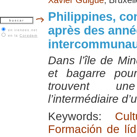
Philippines, co
après des année
en irenees.net
en la
Coredem
intercommunau
Dans l’île de Min
et bagarre pour
trouvent u
l’intermédiaire d
Keywords:
Cul
Formación de líd