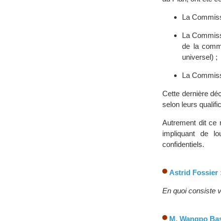
La Commissi
La Commissi
de la commu
universel) ;
La Commissi
Cette dernière dé
selon leurs qualifi
Autrement dit ce n
impliquant de lo
confidentiels.
Astrid Fossier 
En quoi consiste vo
M. Wangpo Bas