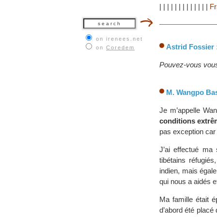
|
|
|
|
|
|
|
|
|
|
|
|
|
F
on irenees.net
Astrid Fossier 
on
Coredem
Pouvez-vous vous 
M. Wangpo Bas
Je m’appelle Wang
conditions extrê
pas exception car t
J’ai effectué ma 
tibétains réfugié
indien, mais égal
qui nous a aidés e
Ma famille était 
d’abord été placé 