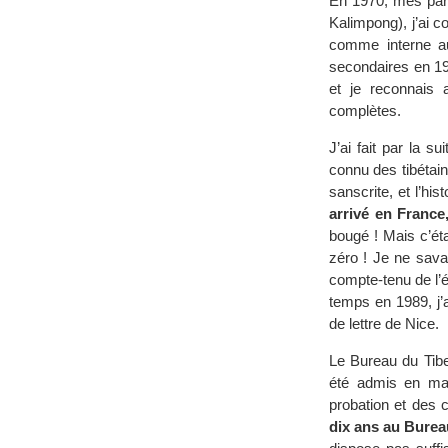
En 1970, mes pare
Kalimpong), j’ai c
comme interne 
secondaires en 197
et je reconnais 
complètes.
J’ai fait par la s
connu des tibétain
sanscrite, et l’hi
arrivé en France,
bougé ! Mais c’é
zéro ! Je ne savai
compte-tenu de l’éc
temps en 1989, j’
de lettre de Nice.
Le Bureau du Tibe
été admis en mar
probation et des c
dix ans au Burea