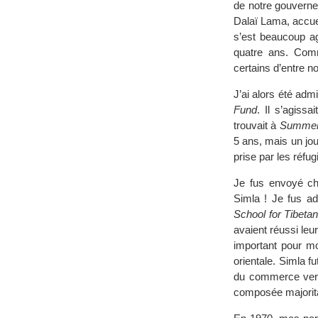
de notre gouverne
Dalaï Lama, accueil
s’est beaucoup ag
quatre ans. Comm
certains d’entre n
J’ai alors été ad
Fund
. Il s’agissa
trouvait à
Summer 
5 ans, mais un jou
prise par les réfug
Je fus envoyé ch
Simla ! Je fus ad
School for Tibeta
avaient réussi leu
important pour mo
orientale. Simla f
du commerce vers 
composée majorita