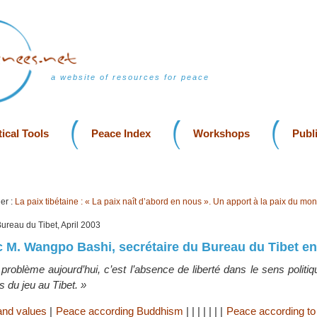
a website of resources for peace
ical Tools
Peace Index
Workshops
Publ
er :
La paix tibétaine : « La paix naît d’abord en nous ». Un apport à la paix du mo
 Bureau du Tibet, April 2003
c M. Wangpo Bashi, secrétaire du Bureau du Tibet e
 problème aujourd’hui, c’est l’absence de liberté dans le sens politi
s du jeu au Tibet. »
and values
|
Peace according Buddhism
|
|
|
|
|
|
|
Peace according to