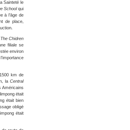
a Sainteté le
ge School
qui
e à l’âge de
nt de place,
uction.
The Chidren
ne filiale se
estée environ
 l’importance
à 1500 km de
n, la
Central
es Américains
limpong était
ng était bien
assage obligé
limpong était