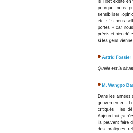
le Tibet existe e
pourquoi nous pu
sensibiliser l’opi
etc. s’ils nous s
portes » car nous
précis et bien dé
si les gens vienn
Astrid Fossier 
Quelle est la situa
M. Wangpo Bas
Dans les années s
gouvernement. Les
critiqués ; les d
Aujourd’hui ça n’e
ils peuvent faire 
des pratiques rel