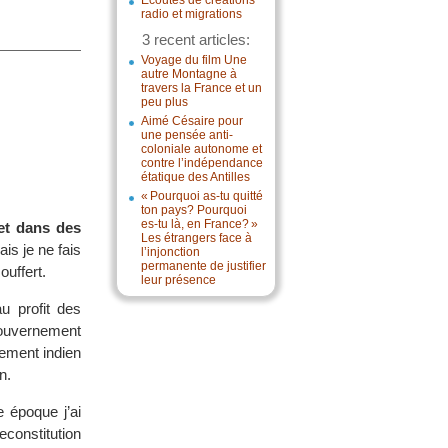
Écoutes de créations
radio et migrations
3 recent articles:
Voyage du film Une
autre Montagne à
travers la France et un
peu plus
Aimé Césaire pour
une pensée anti-
coloniale autonome et
contre l’indépendance
étatique des Antilles
« Pourquoi as-tu quitté
ton pays? Pourquoi
es-tu là, en France? »
bet dans des
Les étrangers face à
is je ne fais
l’injonction
permanente de justifier
ouffert.
leur présence
u profit des
gouvernement
ement indien
n.
e époque j’ai
econstitution