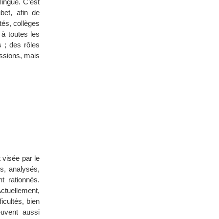
lingue. C’est
bet, afin de
tés, collèges
 à toutes les
 ; des rôles
essions, mais
 visée par le
s, analysés,
nt rationnés.
Actuellement,
icultés, bien
euvent aussi