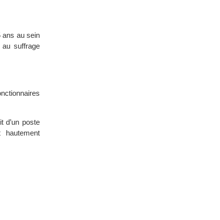
 ans au sein
 au suffrage
onctionnaires
it d’un poste
t hautement