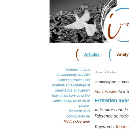
Articles
Analyt
Irenees.net is a
Home
Articles
documentary website
whose purpose is to
Testimony file
Dossi
promote an exchange of
knowledge and know-
Astrid Fossier
, Paris,
how at the service of the
Entretien ave
construction of an Art of
peace.
« Je dirais que le
This website is
l’absence de règle
coordinated by
Modus Operandi
Keywords:
Ideas 