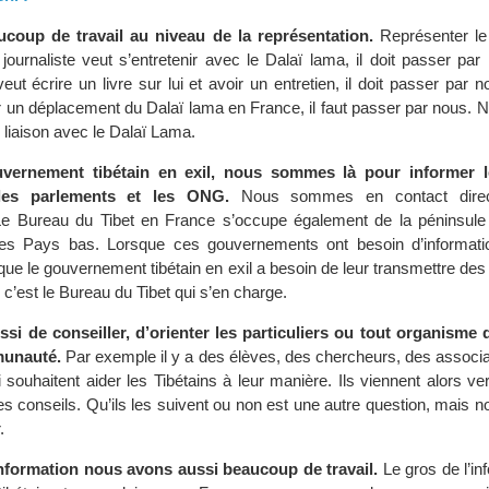
oup de travail au niveau de la représentation.
Représenter le
 journaliste veut s’entretenir avec le Dalaï lama, il doit passer par
veut écrire un livre sur lui et avoir un entretien, il doit passer par n
r un déplacement du Dalaï lama en France, il faut passer par nous. 
e liaison avec le Dalaï Lama.
vernement tibétain en exil, nous sommes là pour informer le
les parlements et les ONG.
Nous sommes en contact direc
e Bureau du Tibet en France s’occupe également de la péninsule 
s Pays bas. Lorsque ces gouvernements ont besoin d’informatio
sque le gouvernement tibétain en exil a besoin de leur transmettre des
r, c’est le Bureau du Tibet qui s’en charge.
ssi de conseiller, d’orienter les particuliers ou tout organisme 
munauté.
Par exemple il y a des élèves, des chercheurs, des associa
 souhaitent aider les Tibétains à leur manière. Ils viennent alors v
 conseils. Qu’ils les suivent ou non est une autre question, mais
.
’information nous avons aussi beaucoup de travail.
Le gros de l’in