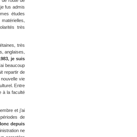
 de route de
 je fus admis
é mes études
 matérielles,
larités très
étaines, très
s, anglaises,
1983, je suis
’ai beaucoup
ait repartir de
 nouvelle vie
ulturel. Entre
 à la faculté
mbre et j’ai
 périodes de
 donc depuis
istration ne