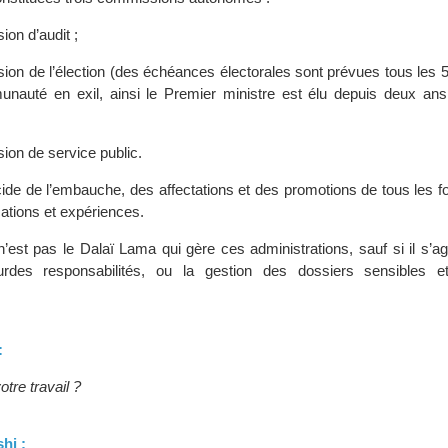
on d’audit ;
on de l’élection (des échéances électorales sont prévues tous les 5
nauté en exil, ainsi le Premier ministre est élu depuis deux ans
on de service public.
cide de l’embauche, des affectations et des promotions de tous les f
cations et expériences.
’est pas le Dalaï Lama qui gère ces administrations, sauf si il s’ag
urdes responsabilités, ou la gestion des dossiers sensibles e
:
tre travail ?
hi :