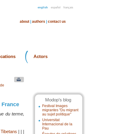
english
español
français
about
|
authors
|
contact us
ications
Actors
nde
Modop’s blog
n France
Festival Images
migrantes "Du migrant
que du terme,
au sujet politique"
Universitat
Internacional de la
Pau
 Tibetans
|
|
|