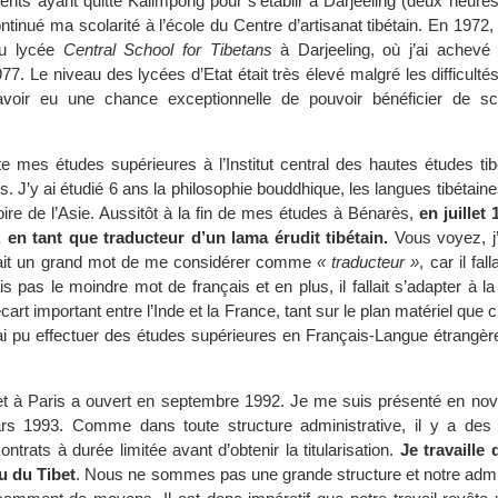
nts ayant quitté Kalimpong pour s’établir à Darjeeling (deux heures
ontinué ma scolarité à l’école du Centre d’artisanat tibétain. En 1972,
au lycée
Central School for Tibetans
à Darjeeling, où j’ai achev
7. Le niveau des lycées d’Etat était très élevé malgré les difficultés
avoir eu une chance exceptionnelle de pouvoir bénéficier de sco
uite mes études supérieures à l’Institut central des hautes études tib
s. J’y ai étudié 6 ans la philosophie bouddhique, les langues tibétaine
stoire de l’Asie. Aussitôt à la fin de mes études à Bénarès,
en juillet 
 en tant que traducteur d’un lama érudit tibétain.
Vous voyez, j
tait un grand mot de me considérer comme
« traducteur »
, car il fall
s pas le moindre mot de français et en plus, il fallait s’adapter à la
art important entre l’Inde et la France, tant sur le plan matériel que c
ai pu effectuer des études supérieures en Français-Langue étrangère
t à Paris a ouvert en septembre 1992. Je me suis présenté en nove
s 1993. Comme dans toute structure administrative, il y a des
ontrats à durée limitée avant d’obtenir la titularisation.
Je travaille
u du Tibet
. Nous ne sommes pas une grande structure et notre admin