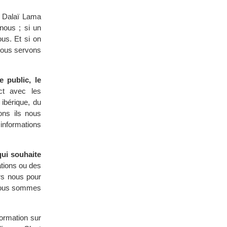
 Dalaï Lama
 nous ; si un
ous. Et si on
Nous servons
 public, le
t avec les
ibérique, du
ns ils nous
 informations
qui souhaite
tions ou des
ers nous pour
 nous sommes
formation sur