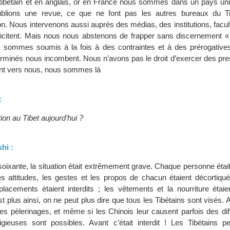
n tibétain et en anglais, or en France nous sommes dans un pays uni
blions une revue, ce que ne font pas les autres bureaux du Ti
nion. Nous intervenons aussi auprès des médias, des institutions, facul
ollicitent. Mais nous nous abstenons de frapper sans discernement «
 sommes soumis à la fois à des contraintes et à des prérogatives
terminés nous incombent. Nous n’avons pas le droit d’exercer des pr
ent vers nous, nous sommes là
:
tion au Tibet aujourd’hui ?
hi :
oixante, la situation était extrêmement grave. Chaque personne était
 attitudes, les gestes et les propos de chacun étaient décortiqué
éplacements étaient interdits ; les vêtements et la nourriture étaie
st plus ainsi, on ne peut plus dire que tous les Tibétains sont visés. 
des pèlerinages, et même si les Chinois leur causent parfois des diff
igieuses sont possibles. Avant c’était interdit ! Les Tibétains p