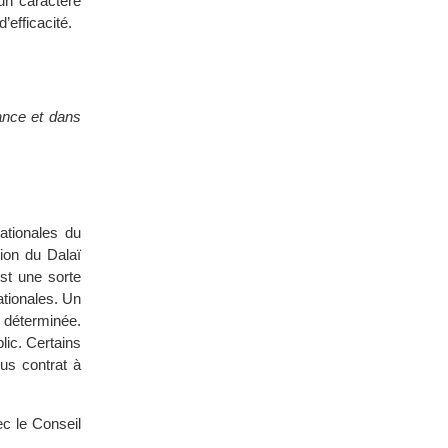
un caractère
efficacité.
ance et dans
ationales du
tion du Dalaï
est une sorte
ationales. Un
 déterminée.
lic. Certains
ous contrat à
ec le Conseil