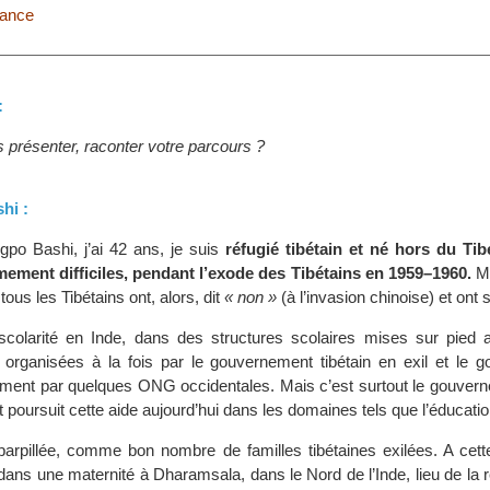
rance
:
présenter, raconter votre parcours ?
hi :
po Bashi, j’ai 42 ans, je suis
réfugié tibétain et né hors du Ti
mement difficiles, pendant l’exode des Tibétains en 1959–1960.
Ma
ous les Tibétains ont, alors, dit
« non »
(à l’invasion chinoise) et ont s
scolarité en Inde, dans des structures scolaires mises sur pied a
s, organisées à la fois par le gouvernement tibétain en exil et le 
ement par quelques ONG occidentales. Mais c’est surtout le gouvern
t poursuit cette aide aujourd’hui dans les domaines tels que l’éducatio
éparpillée, comme bon nombre de familles tibétaines exilées. A cett
dans une maternité à Dharamsala, dans le Nord de l’Inde, lieu de la r