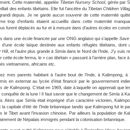
ment. Cette maternité, appelée
Tibetan Nursery School
, gérée par S
lait des enfants tibétains. Elle fut l’ancêtre du
Tibetan Children Villa
randi depuis. Je ne garde aucun souvenir de cette maternité quitté
e trop d’enfants étaient accueillis dans cette maternité manqua
ous furent déplacés au fur et à mesure dans d’autres écoles en constr
mis dans une école financée par une ONG anglaise qui s’appelle
Save 
it d’une école laïque destinée aux enfants réfugiés tibétains, dont u
Hill
, et l’autre plus grande à
Simla
dans le Nord de l’Inde. J’y suis r
r cette école ferma, le
« cas tibétain »
passant à l’arrière plan, face à
iés vietnamiens, africains etc.
ez mes parents habitant à l’autre bout de l’Inde, à Kalimpong, 
mis en externat au lycée d’état financé par le gouvernement indie
ns de Kalimpong
. C’était en 1969, date à laquelle on apprenait que l
r conquête de la lune ! Il faut savoir que le changement de Simla à Ka
i. Alors que Simla était imprégné d’un caractère victorien, Kalimpo
ut la capitale d’été de l’Inde britannique tandis que Kalimpong fut le p
le Tibet avant l’invasion chinoise. Par ailleurs la population de Ka
irement de Népalais immigrés pendant la colonisation britannique.