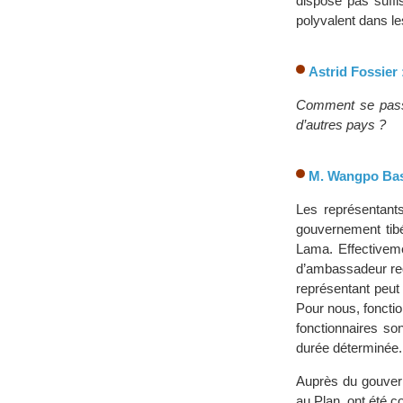
dispose pas suffi
polyvalent dans le
Astrid Fossier 
Comment se passe
d’autres pays ?
M. Wangpo Bas
Les représentant
gouvernement tibé
Lama. Effectiveme
d’ambassadeur req
représentant peut
Pour nous, foncti
fonctionnaires son
durée déterminée.
Auprès du gouvern
au Plan, ont été 