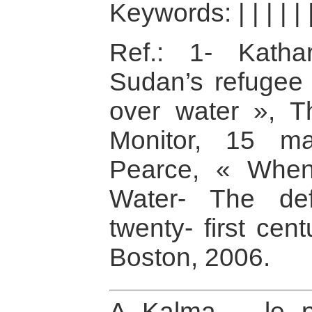
Keywords:
|
|
|
|
|
Ref.: 1- Katha
Sudan’s refugee 
over water », T
Monitor, 15 m
Pearce, « When 
Water- The def
twenty- first cen
Boston, 2006.
A Kalma – le 