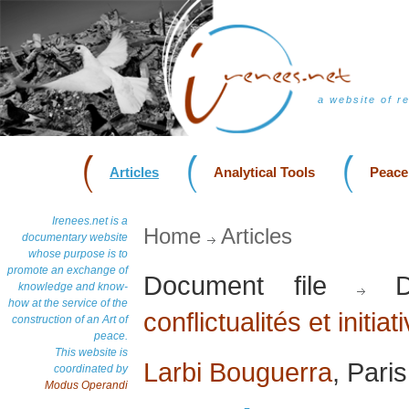
a website of r
Articles
Analytical Tools
Peace
Irenees.net is a
Home
Articles
documentary website
whose purpose is to
promote an exchange of
Document file
Do
knowledge and know-
how at the service of the
conflictualités et initia
construction of an Art of
peace.
This website is
Larbi Bouguerra
, Pari
coordinated by
Modus Operandi