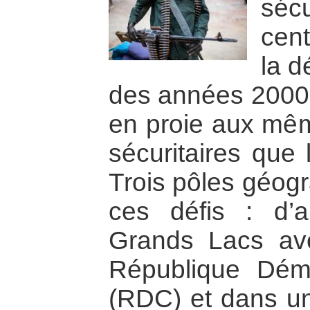
séc
cent
la d
des années 2000, 
en proie aux même
sécuritaires que 
Trois pôles géog
ces défis : d’
Grands Lacs ave
République Dém
(RDC) et dans u