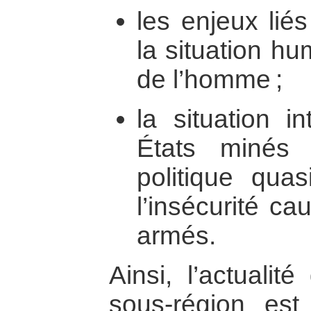
les enjeux lié
la situation hu
de l’homme ;
la situation i
États minés so
politique quas
l’insécurité c
armés.
Ainsi, l’actualit
sous-région es