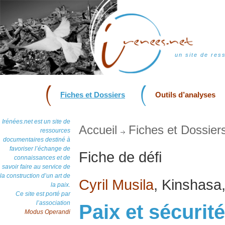
un site de res
Fiches et Dossiers
Outils d’analyses
Irénées.net est un site de
Accueil
Fiches et Dossier
ressources
documentaires destiné à
favoriser l’échange de
Fiche de défi
connaissances et de
savoir faire au service de
la construction d’un art de
Cyril Musila
, Kinshasa
la paix.
Ce site est porté par
l’association
Paix et sécurit
Modus Operandi