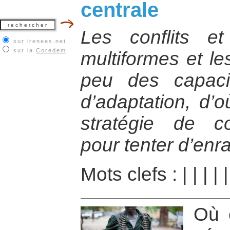
centrale
Les conflits et
sur irenees.net
sur la
Coredem
multiformes et le
peu des capacit
d’adaptation, d’o
stratégie de co
pour tenter d’en
Mots clefs :
|
|
|
|
Où 