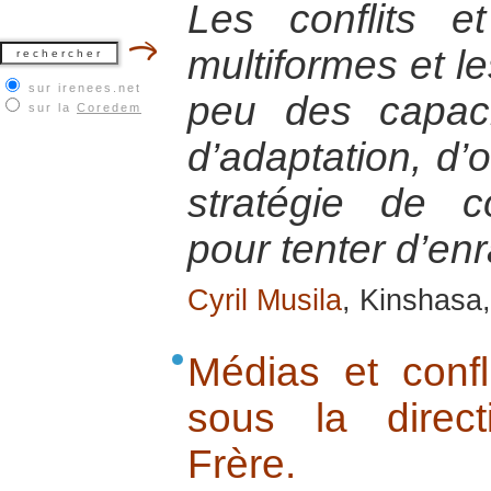
Les conflits et
multiformes et le
sur irenees.net
peu des capacit
sur la
Coredem
d’adaptation, d’
stratégie de c
pour tenter d’en
Cyril Musila
, Kinshasa
Médias et confli
sous la direct
Frère.