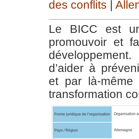
des conflits
|
All
Le BICC est u
promouvoir et fa
développement
d’aider à préveni
et par là-même 
transformation co
Organisation a
Forme juridique de l’organisation
Allemagne
Pays / Région