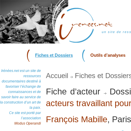
un site de res
Fiches et Dossiers
Outils d’analyses
Irénées.net est un site de
Accueil
Fiches et Dossier
ressources
documentaires destiné à
favoriser l’échange de
Fiche d’acteur
Dossi
connaissances et de
savoir faire au service de
acteurs travaillant pour
la construction d’un art de
la paix.
Ce site est porté par
François Mabille
, Pari
l’association
Modus Operandi