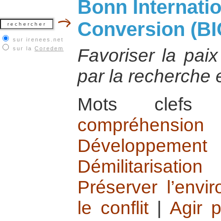
Bonn Internatio
Conversion (BI
sur irenees.net
sur la
Coredem
Favoriser la pai
par la recherche e
Mots cle
compréhension
Développeme
Démilitarisati
Préserver l’envi
le conflit
|
Agir p