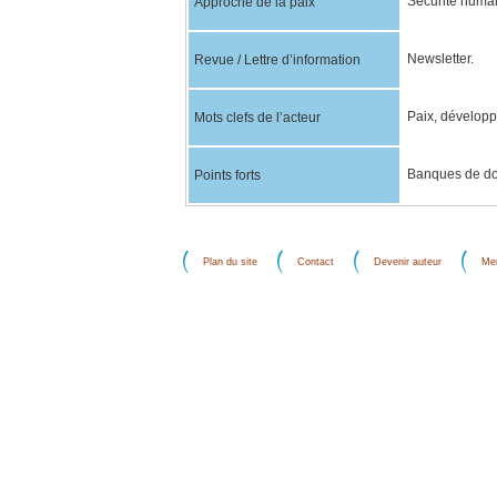
Sécurité huma
Approche de la paix
Newsletter.
Revue / Lettre d’information
Paix, développ
Mots clefs de l’acteur
Banques de d
Points forts
Plan du site
Contact
Devenir auteur
Men