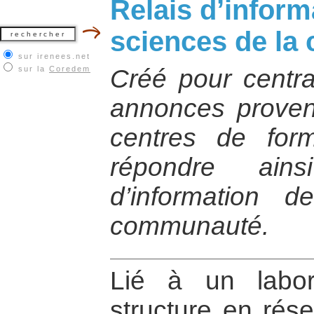
Relais d’inform
sciences de la 
sur irenees.net
sur la
Coredem
Créé pour central
annonces provena
centres de form
répondre ai
d’information 
communauté.
Lié à un labor
structure en rése