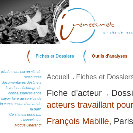
un site de res
Fiches et Dossiers
Outils d’analyses
Irénées.net est un site de
Accueil
Fiches et Dossier
ressources
documentaires destiné à
favoriser l’échange de
Fiche d’acteur
Dossi
connaissances et de
savoir faire au service de
acteurs travaillant pour
la construction d’un art de
la paix.
Ce site est porté par
François Mabille
, Pari
l’association
Modus Operandi