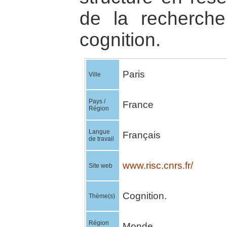
de la recherch
cognition.
Paris
Ville
Pays /
France
Région
Langue
Français
de travail
www.risc.cnrs.fr/
Site web
Cognition.
Thème(s)
Région
Monde.