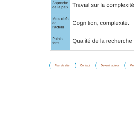
Approche
Travail sur la complexité
de la paix
Mots clefs
Cognition, complexité.
de
l’acteur
Points
Qualité de la recherche
forts
Plan du site
Contact
Devenir auteur
Men