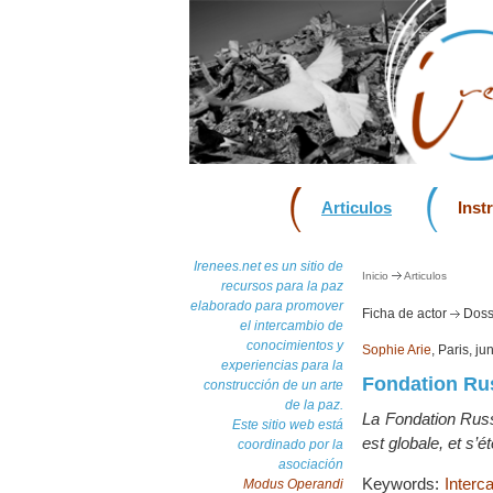
Articulos
Inst
Irenees.net es un sitio de
Inicio
Articulos
recursos para la paz
elaborado para promover
Ficha de actor
Dossi
el intercambio de
conocimientos y
Sophie Arie
, Paris, j
experiencias para la
Fondation Rus
construcción de un arte
de la paz.
La Fondation Russ
Este sitio web está
est globale, et s’é
coordinado por la
asociación
Keywords:
Interc
Modus Operandi