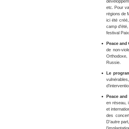
développemen
etc. Pour va
régions de 
ici été créé
camp d’été, 
festival Pa
Peace and 
de non-vio
Orthodoxe, 
Russie.
Le progra
vulnérable
d’interventi
Peace and 
en réseau, 
et internati
des concert
D’autre part
l’implantati