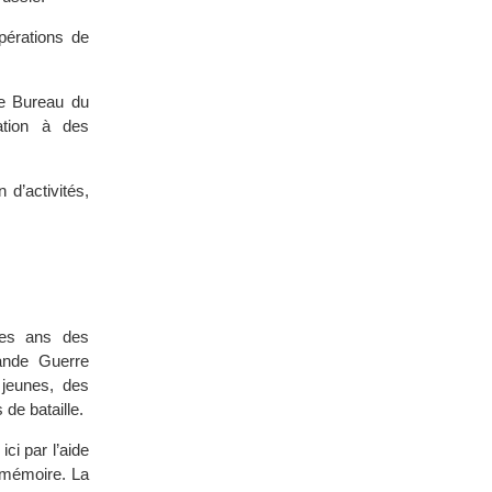
pérations de
e Bureau du
ation à des
d’activités,
les ans des
ande Guerre
 jeunes, des
de bataille.
ici par l’aide
a mémoire. La