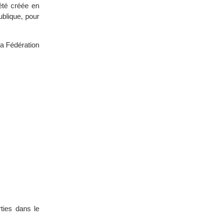
été créée en
ublique, pour
la Fédération
rties dans le