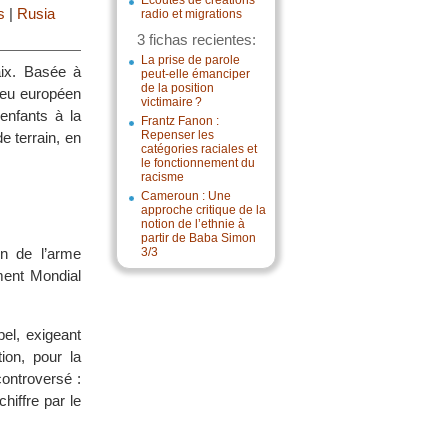
Écoutes de créations
s
|
Rusia
radio et migrations
3 fichas recientes:
La prise de parole
aix. Basée à
peut-elle émanciper
de la position
jeu européen
victimaire ?
enfants à la
Frantz Fanon :
Repenser les
e terrain, en
catégories raciales et
le fonctionnement du
racisme
Cameroun : Une
approche critique de la
notion de l’ethnie à
partir de Baba Simon
n de l’arme
3/3
ment Mondial
el, exigeant
tion, pour la
controversé :
hiffre par le