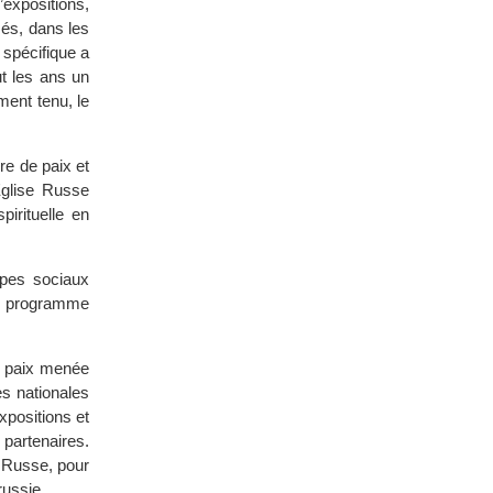
’expositions,
sés, dans les
spécifique a
t les ans un
ment tenu, le
re de paix et
Eglise Russe
pirituelle en
pes sociaux
n programme
de paix menée
s nationales
xpositions et
partenaires.
l Russe, pour
russie.