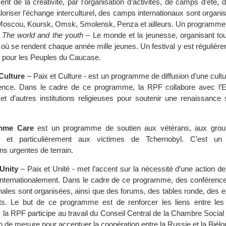
t de la créativité, par l’organisation d’activités, de camps d’été, d
loriser l’échange interculturel, des camps internationaux sont organi
Moscou, Koursk, Omsk, Smolensk, Penza et ailleurs. Un programme 
,
The world and the youth
– Le monde et la jeunesse, organisant tou
où se rendent chaque année mille jeunes. Un festival y est régulière
ix pour les Peuples du Caucase.
Culture
– Paix et Culture - est un programme de diffusion d’une cultu
lence. Dans le cadre de ce programme, la RPF collabore avec l’
et d’autres institutions religieuses pour soutenir une renaissance s
mme Care
est un programme de soutien aux vétérans, aux grou
s, et particulièrement aux victimes de Tchernobyl. C’est u
ons urgentes de terrain.
Unity
– Paix et Unité - met l’accent sur la nécessité d’une action 
internationalement. Dans le cadre de ce programme, des conférence
onales sont organisées, ainsi que des forums, des tables ronde, des e
s. Le but de ce programme est de renforcer les liens entre les 
, la RPF participe au travail du Conseil Central de la Chambre Socia
on de mesure pour accentuer la coopération entre la Russie et la Biélo