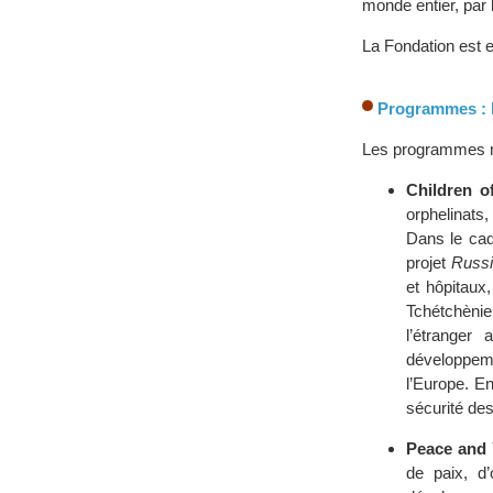
monde entier, par 
La Fondation est 
Programmes : la
Les programmes mi
Children o
orphelinats,
Dans le cad
projet
Russia
et hôpitaux,
Tchétchènie
l’étranger
développeme
l’Europe. E
sécurité des
Peace and
de paix, d’