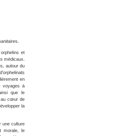
anitaires.
orphelins et
nts médicaux.
s, autour du
d’orphelinats
ulièrement en
de voyages à
insi que le
n au cœur de
développer la
 une culture
t morale, le