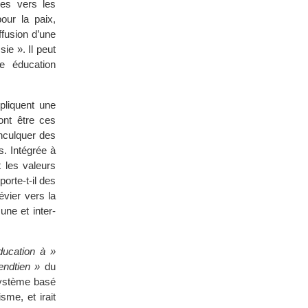
es vers les
our la paix,
ffusion d’une
ie ». Il peut
ne éducation
mpliquent une
ont être ces
nculquer des
s. Intégrée à
t les valeurs
orte-t-il des
évier vers la
une et inter-
ducation à »
endtien »
du
 système basé
sme, et irait