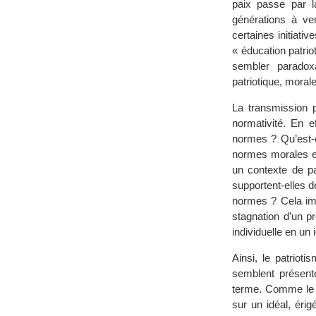
paix passe par l
générations à ven
certaines initiati
« éducation patrio
sembler paradoxal
patriotique, morale,
La transmission p
normativité. En e
normes ? Qu’est-c
normes morales et 
un contexte de pai
supportent-elles 
normes ? Cela imp
stagnation d’un p
individuelle en un i
Ainsi, le patriot
semblent présente
terme. Comme le d
sur un idéal, érig