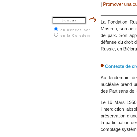
|
Promover una cu
La Fondation Rus
Moscou, son actio
en irenees.net
de paix. Son appr
en la
Coredem
défense du droit d
Russie, en Biéloru
Contexte de cré
Au lendemain des
nucléaire prend u
des Partisans de l
Le 19 Mars 1950, 
l’interdiction ab
préservation d’un
la participation 
comptage systémat