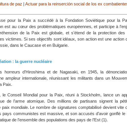
ltura de paz
|
Actuar para la reinserción social de los ex combatiente
se pour la Paix a succédé à la Fondation Soviétique pour la P
n est au cœur des problématiques européennes, et participe à l’en
éhension de la Paix est globale, et s’étend de la protection des 
es victimes. Si ses objectifs sont idéaux, son action est une action d
ssie, dans le Caucase et en Bulgarie.
ation : la guerre nucléaire
 horreurs d’Hiroshima et de Nagasaki, en 1945, la dénonciatio
ne ampleur internationale, réunissant les militants dans un Mouve
a Paix.
le Conseil Mondial pour la Paix, réuni à Stockholm, lance un app
solue de l’arme atomique. Des millions de partisans signent la péti
e paix mondiale. Le nombre de signatures comptabilisé devient vite 
des pays communistes est massive, et son accusés d’avoir gonflé le c
ique de l’ensemble des populations des pays de l’Est (1).