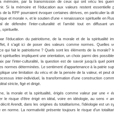
a mémoire, par la transmission de ceux qui ont vécu les guerr
ir. Si la mémoire et l’éducation aux valeurs restent essentielle p
ves de la RPF pourraient évoquer certaines dérives, en particulier la di
tique et morale », et le soutien d’une « renaissance spirituelle en Russ
 de défendre l’inter-culturalité et l’amitié tout en diffusant u
 spirituelle.
ar l’éducation du patriotisme, de la morale et de la spiritualité i
ffet, il s’agit ici de poser des valeurs comme normes. Quelles v
e qui fait le patriotisme ? Quels sont les éléments de la morale? I
spirituelles impliquent une orientation, un choix parmi des possible
x par l’inter-culturalité, la question est de savoir jusqu’à quel poin
des normes déterminées. Le sentiment d’appartenance à la patrie supp
lique une limitation du vécu et de la pensée de la valeur, et peut d
rocessus inter-individuel, la transformation d’une construction comm
déal stricte, figé et dirigé.
isme, la morale et la spiritualité, érigés comme valeur par une
« é
r le risque d’être érigé en idéal, voire en idéologie, au sens
« ar
écrit Arendt, dans les origines du totalitarisme, l’idéologie est un
é en norme. La normativité présente toujours le risque d’un totalitari