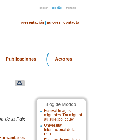
english
español
français
presentación
|
autores
|
contacto
Publicaciones
Actores
Blog de Modop
Festival Images
migrantes "Du migrant
on de la Paix
au sujet politique"
Universitat
Internacional de la
Pau
Humanitarios