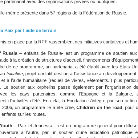
le partenariat avec des organisations privées ou publiques.
elle-même présente dans 57 régions de la Fédération de Russie.
 Paix par l’aide de terrain
s en place par la RPF rassemblent des initiatives caritatives et hum
f Russia
– enfants de Russie- est un programme de soutien aux 
 aide à la création de structures d’accueil, financements d’équipeme
re de ce programme, un partenariat a été établit avec les Etats-Uni
n Initiative
, projet caritatif destiné à l’assistance au développement 
 et à l’aide humanitaire (recueil de vivres, vêtements..) plus partic
. Le soutien aux orphelins passe également par l’organisation 
 avec les pays partenaires, comme l’Espagne et la Bulgarie, a
nt d’activités d’été. En cela, la Fondation s’intègre par son actio
n 2006, un programme lié a été créé,
Children on the road
, pour 
 enfants sur les routes.
 Youth
– Paix et Jeunesse - est un programme général pour diffuser
ouverture à l’autre, par un soutien d’une éducation patriotique e