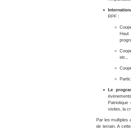
Internatio
RPF :
Coopé
Haut 
progr
Coopé
etc..
Coopé
Parti
Le progra
évènements
Patriotiqu
visites, la
Par les multiples a
de terrain. A cett