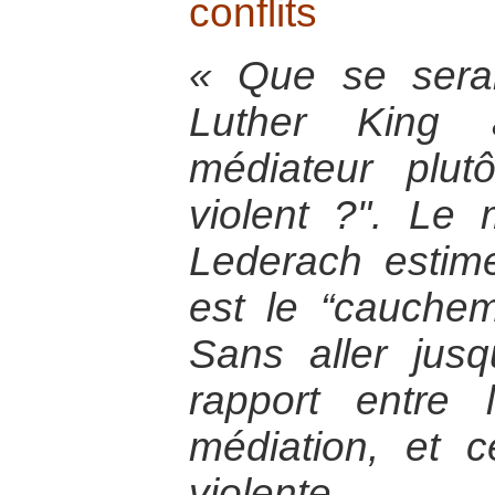
conflits
« Que se serait
Luther King a
médiateur plut
violent ?". Le
Lederach estim
est le “cauche
Sans aller jus
rapport entre
médiation, et c
violente…