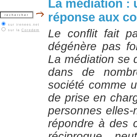
La médiation : 
réponse aux con
sur irenees.net
Le conflit fait p
sur la
Coredem
dégénère pas fo
La médiation se 
dans de nombr
société comme un
de prise en charg
personnes elles-
répondre à des cr
réciproque, neut