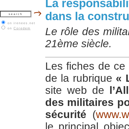
La responsabili
dans la constru
on irenees.net
Le rôle des milit
on
Coredem
21ème siècle.
Les fiches de ce 
de la rubrique
« 
site web de
l’Al
des militaires po
sécurité
(
www.wo
le principal obje