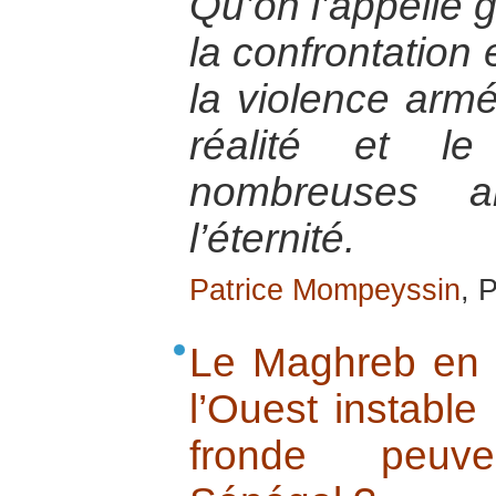
Qu’on l’appelle g
la confrontation
la violence arm
réalité et l
nombreuses a
l’éternité.
Patrice Mompeyssin
, 
Le Maghreb en é
l’Ouest instabl
fronde peuve