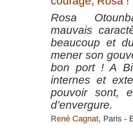
courage, Rosa !
Rosa Otounba
mauvais caractè
beaucoup et d
mener son gouve
bon port ! A Bi
internes et ext
pouvoir sont, e
d’envergure.
René Cagnat
, Paris -