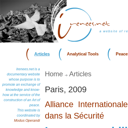
a website of r
Articles
Analytical Tools
Peace
Irenees.net is a
Home
Articles
documentary website
whose purpose is to
promote an exchange of
Paris, 2009
knowledge and know-
how at the service of the
construction of an Art of
Alliance International
peace.
This website is
dans la Sécurité
coordinated by
Modus Operandi