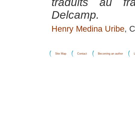
traduits au fr
Delcamp.
Henry Medina Uribe
, 
Site Map
Contact
Becoming an author