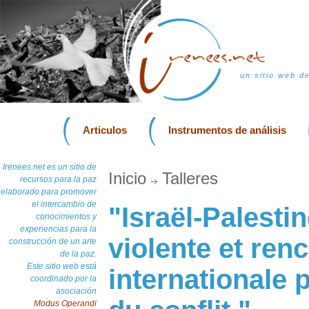
un sitio web d
Articulos
Instrumentos de análisis
Irenees.net es un sitio de
Inicio
Talleres
recursos para la paz
elaborado para promover
el intercambio de
"Israël-Palestin
conocimientos y
experiencias para la
violente et ren
construcción de un arte
de la paz.
Este sitio web está
internationale 
coordinado por la
asociación
Modus Operandi