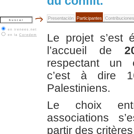
du conflit."
Presentación
Participantes
Contribucione
en irenees.net
Le projet s’est 
en la
Coredem
l’accueil de
2
respectant un é
c’est à dire 1
Palestiniens.
Le choix entr
associations s’
partir des critères