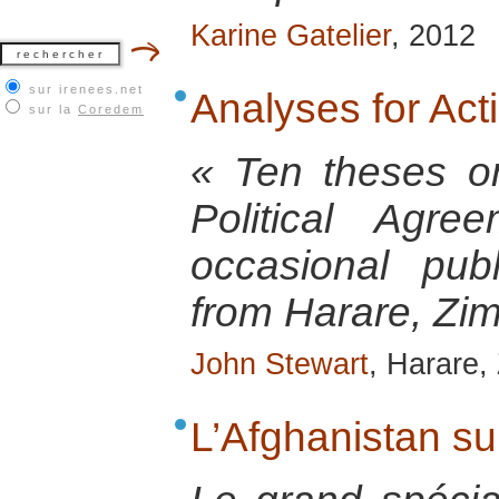
Karine Gatelier
, 2012
sur irenees.net
Analyses for Ac
sur la
Coredem
« Ten theses o
Political Agr
occasional pu
from Harare, Zi
John Stewart
, Harare,
L’Afghanistan su