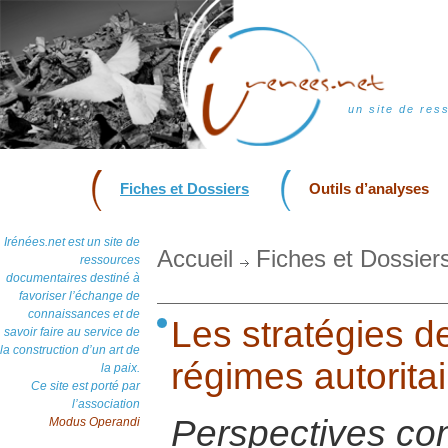
un site de res
Fiches et Dossiers
Outils d’analyses
Irénées.net est un site de
Accueil
Fiches et Dossier
ressources
documentaires destiné à
favoriser l’échange de
connaissances et de
Les stratégies de
savoir faire au service de
la construction d’un art de
régimes autorita
la paix.
Ce site est porté par
l’association
Perspectives c
Modus Operandi