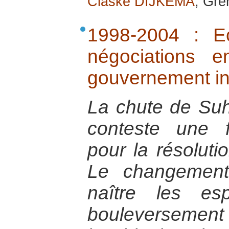
Claske DIJKEMA
, Gre
1998-2004 : E
négociations 
gouvernement i
La chute de Suh
conteste une f
pour la résoluti
Le changement
naître les esp
bouleverseme