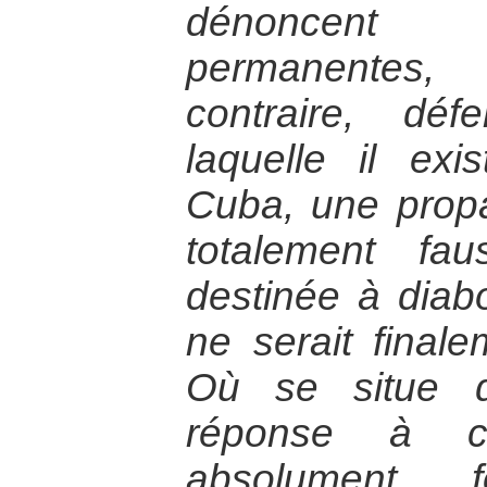
dénoncent 
permanentes,
contraire, déf
laquelle il exi
Cuba, une propa
totalement fa
destinée à diab
ne serait finalem
Où se situe d
réponse à ce
absolument f