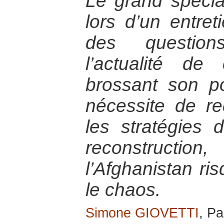
Le grand spécial
lors d’un entret
des question
l’actualité d
brossant son por
nécessite de re
les stratégies d
reconstruc
l’Afghanistan r
le chaos.
Simone GIOVETTI
, Pa