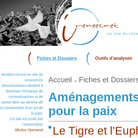
un site de res
Fiches et Dossiers
Outils d’analyses
Irénées.net est un site de
Accueil
Fiches et Dossier
ressources
documentaires destiné à
favoriser l’échange de
Aménagements 
connaissances et de
savoir faire au service de
pour la paix
la construction d’un art de
la paix.
Ce site est porté par
l’association
Le Tigre et l’Eup
Modus Operandi