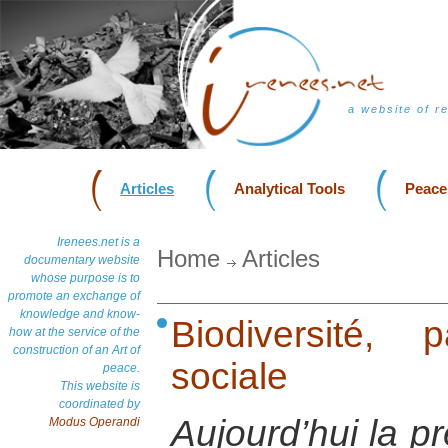
a website of r
Articles
Analytical Tools
Peace
Irenees.net is a
Home
Articles
documentary website
whose purpose is to
promote an exchange of
knowledge and know-
Biodiversité, 
how at the service of the
construction of an Art of
sociale
peace.
This website is
coordinated by
Aujourd’hui la p
Modus Operandi