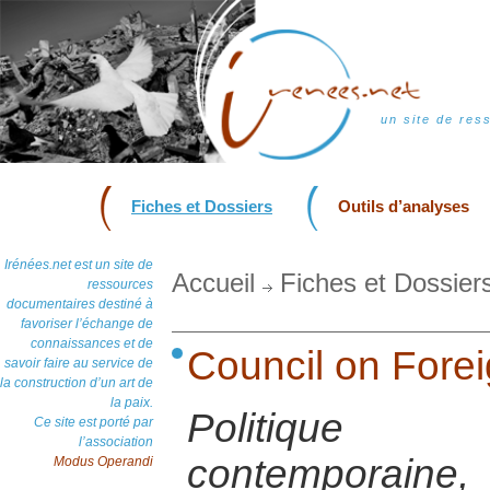
un site de res
Fiches et Dossiers
Outils d’analyses
Irénées.net est un site de
Accueil
Fiches et Dossier
ressources
documentaires destiné à
favoriser l’échange de
connaissances et de
Council on Fore
savoir faire au service de
la construction d’un art de
la paix.
Politique 
Ce site est porté par
l’association
contemporai
Modus Operandi