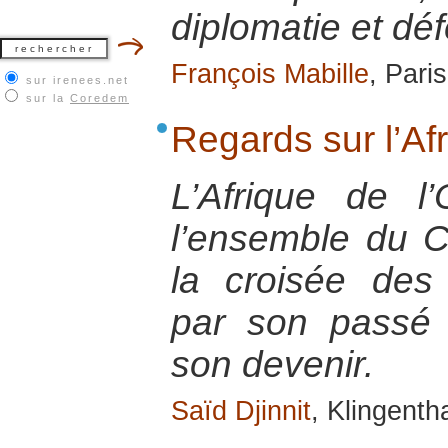
diplomatie et dé
François Mabille
, Pari
sur irenees.net
sur la
Coredem
Regards sur l’Af
L’Afrique de l’
l’ensemble du C
la croisée des 
par son passé e
son devenir.
Saïd Djinnit
, Klingenth