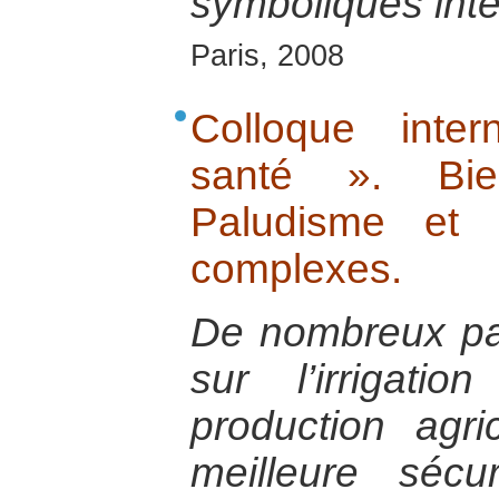
symboliques int
Paris, 2008
Colloque inte
santé ». Bien
Paludisme et i
complexes.
De nombreux pay
sur l’irrigati
production agr
meilleure sécu