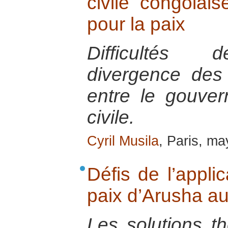
civile congolai
pour la paix
Difficultés 
divergence des 
entre le gouver
civile.
Cyril Musila
, Paris, m
Défis de l’appli
paix d’Arusha a
Les solutions t