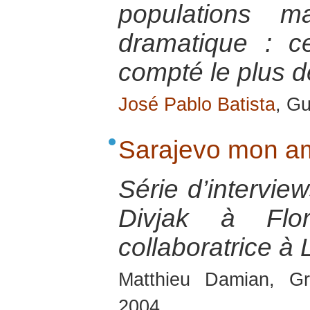
populations m
dramatique : c
compté le plus d
José Pablo Batista
, G
Sarajevo mon a
Série d’intervi
Divjak à Flo
collaboratrice à 
Matthieu Damian, Gr
2004