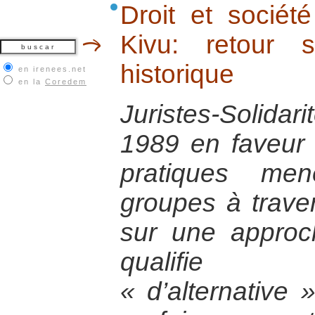
Droit et sociét
Kivu: retour 
historique
en irenees.net
en la
Coredem
Juristes-Solid
1989 en faveur
pratiques men
groupes à trave
sur une approc
qualifie tr
« d’alternative »