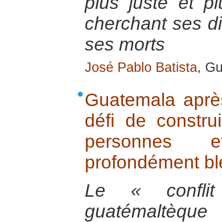
plus juste et pl
cherchant ses di
ses morts
José Pablo Batista
, G
Guatemala après 
défi de constru
personnes 
profondément bl
Le « confli
guatémaltèqu