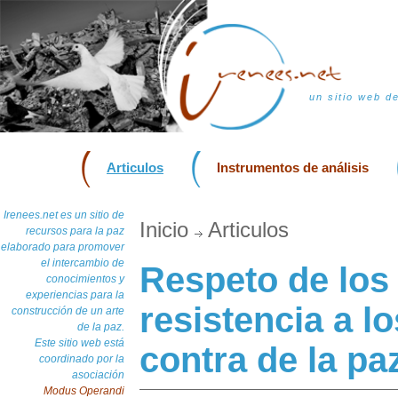
un sitio web d
Articulos
Instrumentos de análisis
Irenees.net es un sitio de
Inicio
Articulos
recursos para la paz
elaborado para promover
el intercambio de
Respeto de los
conocimientos y
experiencias para la
resistencia a l
construcción de un arte
de la paz.
Este sitio web está
contra de la pa
coordinado por la
asociación
Modus Operandi