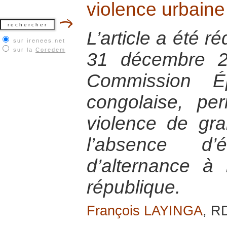
violence urbain
L’article a été r
sur irenees.net
sur la
Coredem
31 décembre 2
Commission Ép
congolaise, per
violence de gr
l’absence d’
d’alternance à
république.
François LAYINGA
, R