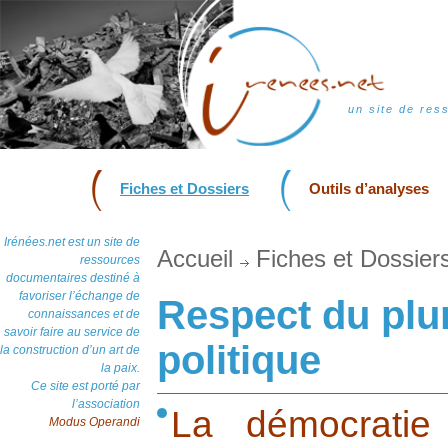
un site de res
Fiches et Dossiers
Outils d’analyses
Irénées.net est un site de
Accueil
Fiches et Dossier
ressources
documentaires destiné à
favoriser l’échange de
Respect du plu
connaissances et de
savoir faire au service de
politique
la construction d’un art de
la paix.
Ce site est porté par
l’association
La démocratie
Modus Operandi