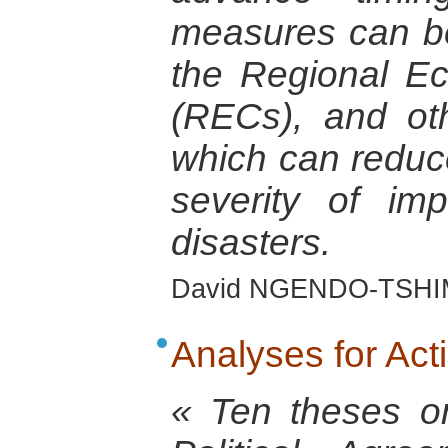
measures can b
the Regional E
(RECs), and ot
which can reduce
severity of im
disasters.
David NGENDO-TSHIM
Analyses for Ac
« Ten theses o