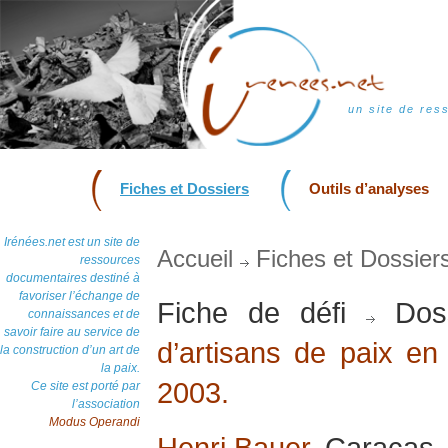
un site de res
Fiches et Dossiers
Outils d’analyses
Irénées.net est un site de
Accueil
Fiches et Dossier
ressources
documentaires destiné à
favoriser l’échange de
Fiche de défi
Dos
connaissances et de
savoir faire au service de
d’artisans de paix en 
la construction d’un art de
la paix.
2003.
Ce site est porté par
l’association
Modus Operandi
Henri Bauer
, Caracas, 