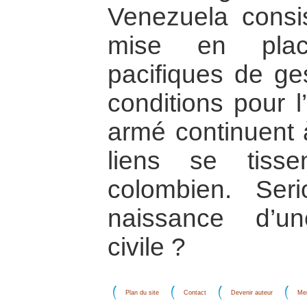
Venezuela consis
mise en plac
pacifiques de ges
conditions pour l
armé continuent 
liens se tisse
colombien. Ser
naissance d’u
civile ?
Plan du site
Contact
Devenir auteur
Men