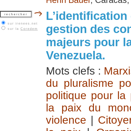
L’identification
sur irenees.net
gestion des conf
sur la
Coredem
majeurs pour la
Venezuela.
Mots clefs :
Marxi
du pluralisme pol
politique pour la
la paix du mono
violence
|
Citoye