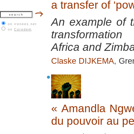
a transfer of ‘po
An example of th
on irenees.net
on
Coredem
transformatio
Africa and Zimb
Claske DIJKEMA
, Gr
« Amandla Ngwet
du pouvoir au p