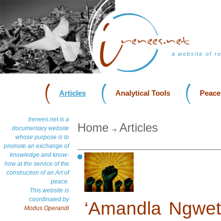
a website of r
Articles
Analytical Tools
Peace
Irenees.net is a
Home
Articles
documentary website
whose purpose is to
promote an exchange of
knowledge and know-
how at the service of the
construction of an Art of
peace.
This website is
coordinated by
‘Amandla Ngwet
Modus Operandi