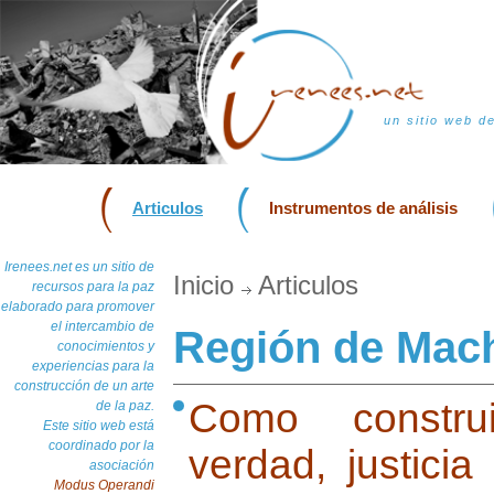
un sitio web d
Articulos
Instrumentos de análisis
Irenees.net es un sitio de
Inicio
Articulos
recursos para la paz
elaborado para promover
el intercambio de
Región de Mac
conocimientos y
experiencias para la
construcción de un arte
Como construi
de la paz.
Este sitio web está
coordinado por la
verdad, justicia
asociación
Modus Operandi