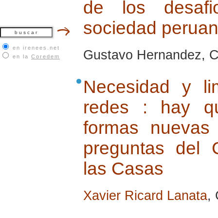
de los desaf
sociedad perua
en irenees.net
Gustavo Hernandez, Cu
en la
Coredem
Necesidad y li
redes : hay q
formas nuevas
preguntas del 
las Casas
Xavier Ricard Lanata
,