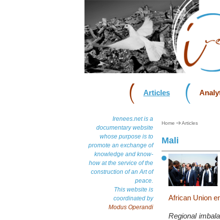
Articles
Analyt
Irenees.net is a
Home
Articles
documentary website
whose purpose is to
Mali
promote an exchange of
knowledge and know-
how at the service of the
construction of an Art of
peace.
This website is
African Union e
coordinated by
Modus Operandi
Regional imbalan