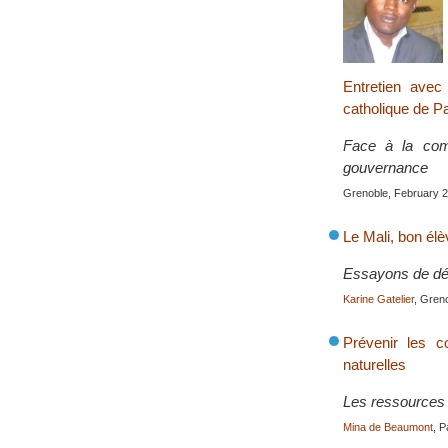
Entretien avec 
catholique de Pa
Face à la comp
gouvernance
Grenoble, February 
Le Mali, bon élè
Essayons de dém
Karine Gatelier
, Gren
Prévenir les co
naturelles
Les ressources n
Mina de Beaumont
, P