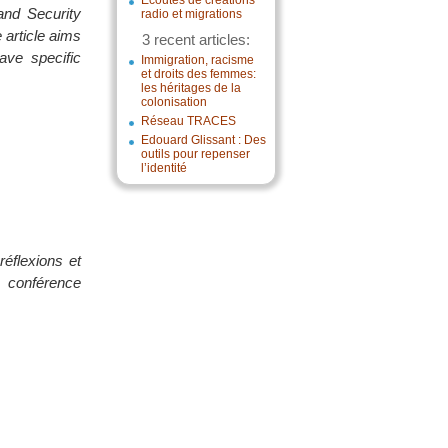
Écoutes de créations
and Security
radio et migrations
 article aims
3 recent articles:
ave specific
Immigration, racisme
et droits des femmes:
les héritages de la
colonisation
Réseau TRACES
Edouard Glissant : Des
outils pour repenser
l’identité
réflexions et
e conférence