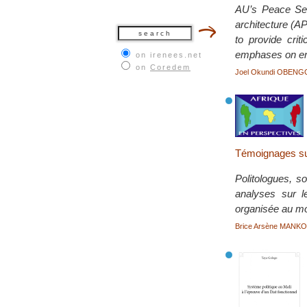
AU’s Peace Secu
architecture (AP
to provide crit
emphases on eng
on irenees.net
on
Coredem
Joel Okundi OBENG
Témoignages sur 
Politologues, s
analyses sur l
organisée au mo
Brice Arsène MANK