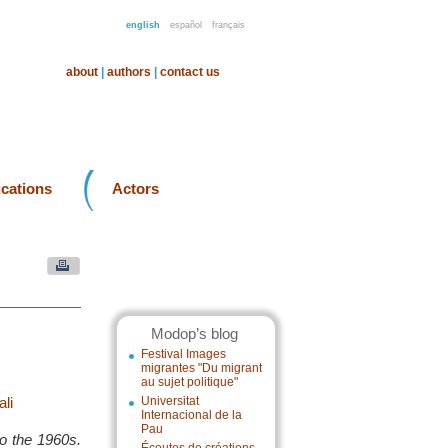
english
español
français
about
|
authors
|
contact us
ications
Actors
Modop’s blog
Festival Images
migrantes "Du migrant
au sujet politique"
li
Universitat
Internacional de la
Pau
to the 1960s.