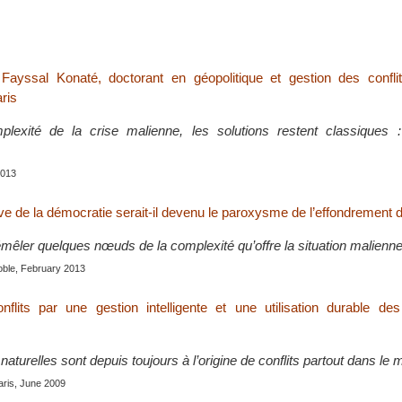
Fayssal Konaté, doctorant en géopolitique et gestion des conflits 
ris
lexité de la crise malienne, les solutions restent classiques :
2013
ve de la démocratie serait-il devenu le paroxysme de l’effondrement de
êler quelques nœuds de la complexité qu’offre la situation malienne
oble, February 2013
nflits par une gestion intelligente et une utilisation durable de
aturelles sont depuis toujours à l’origine de conflits partout dans le
aris, June 2009