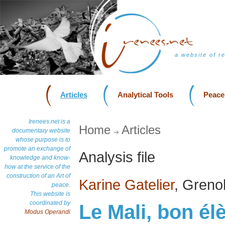
a website of r
Articles
Analytical Tools
Peace
Irenees.net is a
Home
Articles
documentary website
whose purpose is to
promote an exchange of
Analysis file
knowledge and know-
how at the service of the
construction of an Art of
Karine Gatelier
, Greno
peace.
This website is
coordinated by
Le Mali, bon él
Modus Operandi