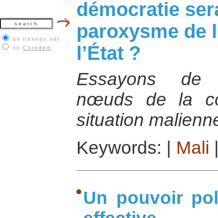
démocratie sera
paroxysme de l
on irenees.net
l’État ?
on
Coredem
Essayons de 
nœuds de la com
situation malienn
Keywords:
|
Mali
Un pouvoir pol