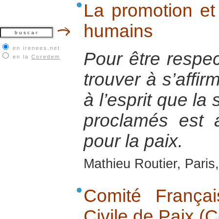
La promotion et 
humains
en irenees.net
Pour être respec
en la
Coredem
trouver à s’affir
à l’esprit que la
proclamés est 
pour la paix.
Mathieu Routier, Pari
Comité Français
Civile de Paix (