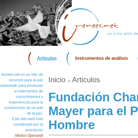
un sitio web d
Articulos
Instrumentos de análisis
Irenees.net es un sitio de
Inicio
Articulos
recursos para la paz
elaborado para promover
el intercambio de
Fundación Cha
conocimientos y
experiencias para la
Mayer para el 
construcción de un arte
de la paz.
Este sitio web está
Hombre
coordinado por la
asociación
Modus Operandi