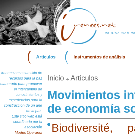
un sitio web d
Articulos
Instrumentos de análisis
Irenees.net es un sitio de
Inicio
Articulos
recursos para la paz
elaborado para promover
el intercambio de
Movimientos in
conocimientos y
experiencias para la
de economía so
construcción de un arte
de la paz.
Este sitio web está
coordinado por la
Biodiversité, 
asociación
Modus Operandi