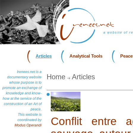
a website of r
Articles
Analytical Tools
Peace
Irenees.net is a
Home
Articles
documentary website
whose purpose is to
promote an exchange of
knowledge and know-
how at the service of the
construction of an Art of
peace.
This website is
Conflit entre a
coordinated by
Modus Operandi