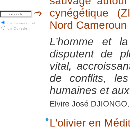
sauvage autour 
cynégétique (
Nord Cameroun
on irenees.net
on
Coredem
L’homme et la
disputent de p
vital, accroissan
de conflits, l
humaines et aux
Elvire José DJIONGO
L’olivier en Méd