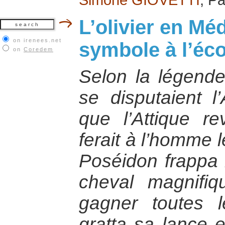
L’olivier en Mé
on irenees.net
symbole à l’éc
on
Coredem
Selon la légend
se disputaient l
que l’Attique re
ferait à l’homme l
Poséidon frappa l
cheval magnifiq
gagner toutes l
gratta sa lance et