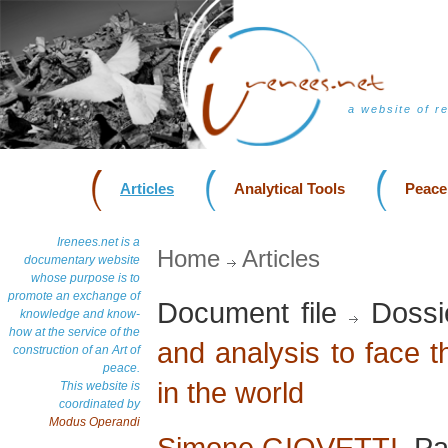
a website of r
Articles
Analytical Tools
Peace
Irenees.net is a
Home
Articles
documentary website
whose purpose is to
promote an exchange of
Document file
Dossi
knowledge and know-
how at the service of the
and analysis to face 
construction of an Art of
peace.
in the world
This website is
coordinated by
Modus Operandi
Simone GIOVETTI
, P