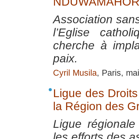
NDUWAMAHORO, l
Association sans 
l’Eglise cathol
cherche à impla
paix.
Cyril Musila
, Paris, ma
Ligue des Droit
la Région des G
Ligue régionale
les efforts des a