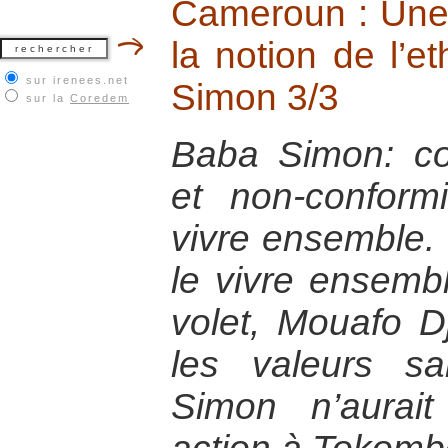
Cameroun : Une 
la notion de l’e
sur irenees.net
Simon 3/3
sur la
Coredem
Baba Simon: co
et non-confor
vivre ensemble. 
le vivre ensemb
volet, Mouafo D
les valeurs s
Simon n’aurai