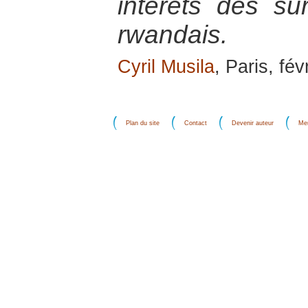
intérêts des su
rwandais.
Cyril Musila
, Paris, fév
Plan du site
Contact
Devenir auteur
Men