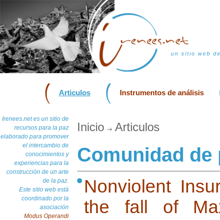
un sitio web d
Articulos
Instrumentos de análisis
Irenees.net es un sitio de
Inicio
Articulos
recursos para la paz
elaborado para promover
el intercambio de
Comunidad de 
conocimientos y
experiencias para la
construcción de un arte
Nonviolent Insur
de la paz.
Este sitio web está
coordinado por la
the fall of Ma
asociación
Modus Operandi