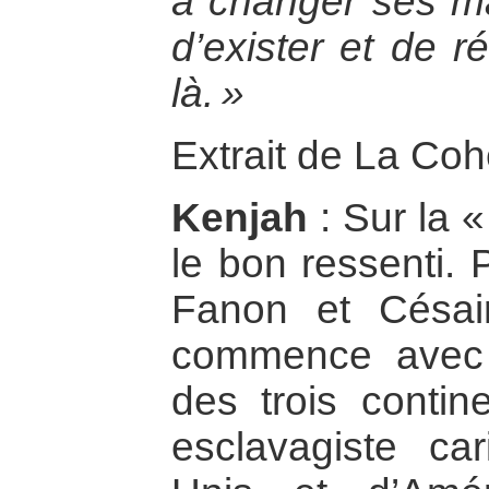
à changer ses ma
d’exister et de 
là. »
Extrait de La Co
Kenjah
: Sur la «
le bon ressenti.
Fanon et Césair
commence avec 
des trois contin
esclavagiste ca