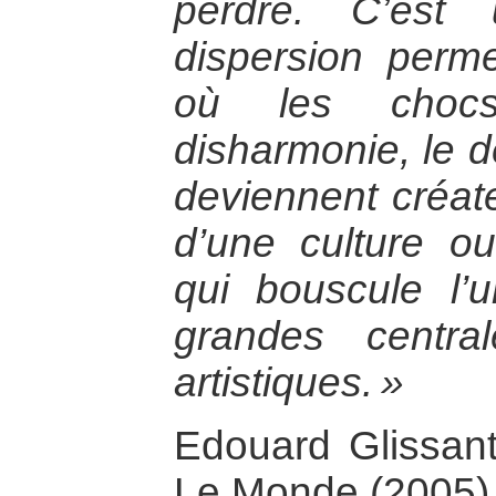
perdre. C’est
dispersion perm
où les chocs
disharmonie, le d
deviennent créate
d’une culture ouv
qui bouscule l’u
grandes centra
artistiques. »
Edouard Glissant,
Le Monde (2005)