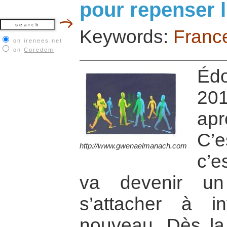
pour repenser l
Keywords:
Franc
on irenees.net
on
Coredem
Édo
201
apr
C’
http://www.gwenaelmanach.com
c’e
va devenir un 
s’attacher à i
nouveau. Dès la