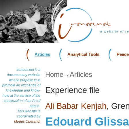
a website of r
Articles
Analytical Tools
Peace
Irenees.net is a
Home
Articles
documentary website
whose purpose is to
promote an exchange of
Experience file
knowledge and know-
how at the service of the
construction of an Art of
Ali Babar Kenjah
, Gre
peace.
This website is
coordinated by
Edouard Glissan
Modus Operandi