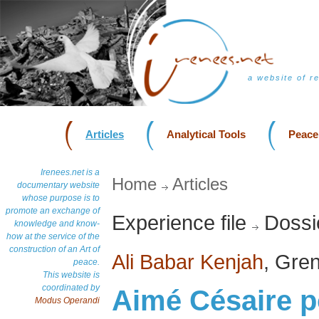
a website of r
Articles
Analytical Tools
Peace
Irenees.net is a
Home
Articles
documentary website
whose purpose is to
promote an exchange of
Experience file
Dossie
knowledge and know-
how at the service of the
construction of an Art of
Ali Babar Kenjah
, Gre
peace.
This website is
coordinated by
Aimé Césaire p
Modus Operandi