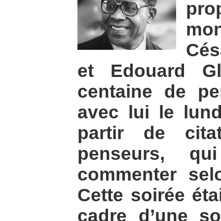
pro
mo
Cés
et Edouard Gl
centaine de p
avec lui le lun
partir de cit
penseurs, qu
commenter selo
Cette soirée éta
cadre d’une soi