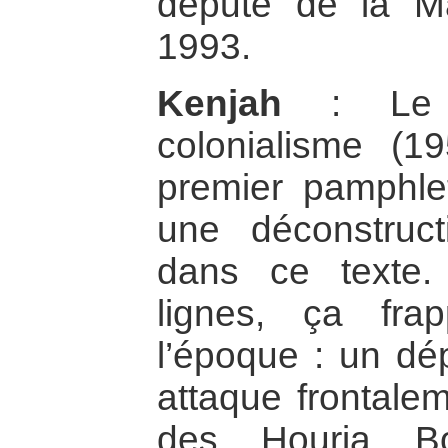
député de la M
1993.
Kenjah
: Le D
colonialisme (1
premier pamphlet 
une déconstruct
dans ce texte.
lignes, ça fra
l’époque : un dé
attaque frontalem
des Houria Bo