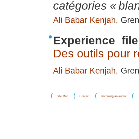
catégories « blan
Ali Babar Kenjah
, Gre
Experience file
Des outils pour r
Ali Babar Kenjah
, Gre
Site Map
Contact
Becoming an author