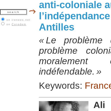
anti-coloniale 
l’indépendance
on irenees.net
Antilles
on
Coredem
« Le problème d
problème coloni
moralement et
indéfendable. »
Keywords:
Franc
Al