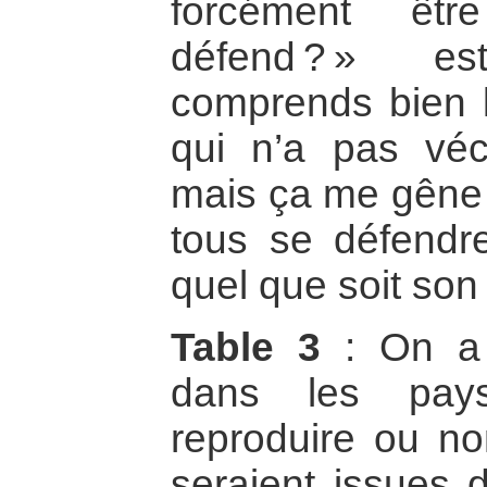
forcément êtr
défend ? » es
comprends bien la
qui n’a pas vé
mais ça me gêne 
tous se défendre
quel que soit son 
Table 3
: On a a
dans les pays
reproduire ou non
seraient issues d