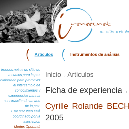
un sitio web d
Articulos
Instrumentos de análisis
Irenees.net es un sitio de
Inicio
Articulos
recursos para la paz
elaborado para promover
el intercambio de
Ficha de experiencia
conocimientos y
experiencias para la
construcción de un arte
Cyrille Rolande BE
de la paz.
Este sitio web está
2005
coordinado por la
asociación
Modus Operandi