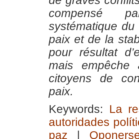
de graves conflit
compensé pa
systématique du
paix et de la stab
pour résultat d’
mais empêche a
citoyens de con
paix.
Keywords:
La re
autoridades polít
paz
|
Oponers