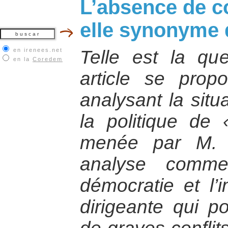
L’absence de co
elle synonyme 
en irenees.net
Telle est la que
en la
Coredem
article se pro
analysant la sit
la politique de 
menée par M. P
analyse comm
démocratie et l’
dirigeante qui po