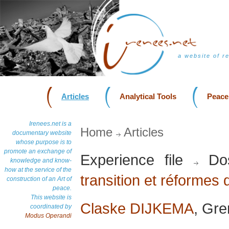
a website of r
Articles
Analytical Tools
Peace
Irenees.net is a
Home
Articles
documentary website
whose purpose is to
promote an exchange of
Experience file
Dos
knowledge and know-
how at the service of the
transition et réformes 
construction of an Art of
peace.
This website is
Claske DIJKEMA
, Gre
coordinated by
Modus Operandi