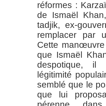
réformes : Karza
de Ismaël Khan,
tadjik, ex-gouve
remplacer par
Cette manœuvre 
que Ismaël Khan
despotique, i
légitimité populai
semblé que le po
que lui proposa
pérenne dans 