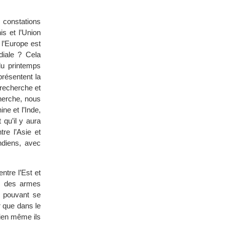
 constations
s et l’Union
 l’Europe est
iale ? Cela
du printemps
présentent la
 recherche et
herche, nous
ne et l’Inde,
 qu’il y aura
re l’Asie et
ndiens, avec
ntre l’Est et
ce des armes
e pouvant se
r que dans le
bien même ils