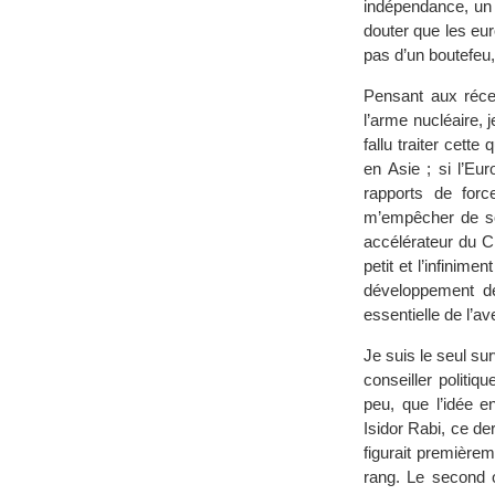
indépendance, un 
douter que les eur
pas d’un boutefeu,
Pensant aux récen
l’arme nucléaire, 
fallu traiter cett
en Asie ; si l’Eu
rapports de forc
m’empêcher de so
accélérateur du C
petit et l’infinim
développement de
essentielle de l’a
Je suis le seul sur
conseiller politiq
peu, que l’idée e
Isidor Rabi, ce de
figurait première
rang. Le second ob