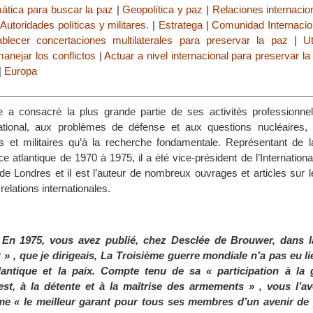
mática para buscar la paz
|
Geopolítica y paz
|
Relaciones internacio
 Autoridades políticas y militares.
|
Estratega
|
Comunidad Internacio
ablecer concertaciones multilaterales para preservar la paz
|
Ut
anejar los conflictos
|
Actuar a nivel internacional para preservar la
|
Europa
 a consacré la plus grande partie de ses activités professionnel
national, aux problèmes de défense et aux questions nucléaires, 
les et militaires qu’à la recherche fondamentale. Représentant de 
ce atlantique de 1970 à 1975, il a été vice-président de l’International
 de Londres et il est l’auteur de nombreux ouvrages et articles sur 
relations internationales.
:
En 1975, vous avez publié, chez Desclée de Brouwer, dans la
 » , que je dirigeais, La Troisième guerre mondiale n’a pas eu li
tlantique et la paix. Compte tenu de sa « participation à la 
st, à la détente et à la maîtrise des armements » , vous l’av
e « le meilleur garant pour tous ses membres d’un avenir de p