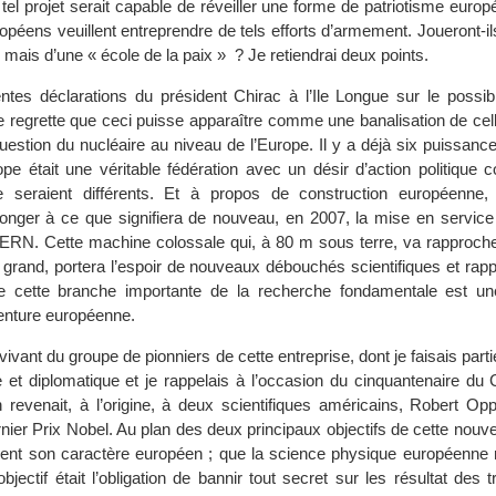
tel projet serait capable de réveiller une forme de patriotisme euro
opéens veuillent entreprendre de tels efforts d’armement. Joueront-ils
 mais d’une « école de la paix » ? Je retiendrai deux points.
tes déclarations du président Chirac à l’Ile Longue sur le possib
je regrette que ceci puisse apparaître comme une banalisation de celle-
e question du nucléaire au niveau de l’Europe. Il y a déjà six puissanc
rope était une véritable fédération avec un désir d’action politiqu
e seraient différents. Et à propos de construction européenne
nger à ce que signifiera de nouveau, en 2007, la mise en service
ERN. Cette machine colossale qui, à 80 m sous terre, va rapprocher 
ent grand, portera l’espoir de nouveaux débouchés scientifiques et rapp
 cette branche importante de la recherche fondamentale est un
venture européenne.
vivant du groupe de pionniers de cette entreprise, dont je faisais parti
ue et diplomatique et je rappelais à l’occasion du cinquantenaire du
n revenait, à l’origine, à deux scientifiques américains, Robert Op
rnier Prix Nobel. Au plan des deux principaux objectifs de cette nouvell
ment son caractère européen ; que la science physique européenne 
jectif était l’obligation de bannir tout secret sur les résultat des 