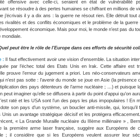
ité offensive avec celle-ci, seraient en état de vulnérabilité p
nt se résoudre à des pertes humaines se chiffrant en millions de vi
 j’écrivais il y a dix ans : la guerre ne résout rien. Elle détruit tout a
es rivalités et des conflits économiques et le problème de la guerre 
 développement économique. Mais pour moi, le monde n’est pas du tou
e mondiale.
Quel peut être le rôle de l’Europe dans ces efforts de sécurité col
e :
Il faut effectivement avoir une vision d’ensemble. La situation inter
ée par l’échec total des Etats Unis en Irak. Cette affaire est t
elle prouve l’erreur du jugement a priori. Les néo-conservateurs am
qui n’est pas sotte : l’avenir du monde se joue en Asie (la présence
ltiplication des pays détenteurs de l’arme nucléaire ; …) et puisque 
 peut imaginer qu’elle se diffusera à partir du point d’appui qu’on aura
c’est raté et les USA sont l’un des pays les plus impopulaires ! En
ote son pays d’un système, un bouclier anti-missile, qui, lorsqu’il 
 Unis un avantage stratégique décisif et les protégera efficacement
écent, « La Grande Muraille nucléaire du IIIème millénaire » , Bern
de la première arme laser française, suggère aux Européens de c
ile ; il considère que si les Européens veulent assurer leur sécu