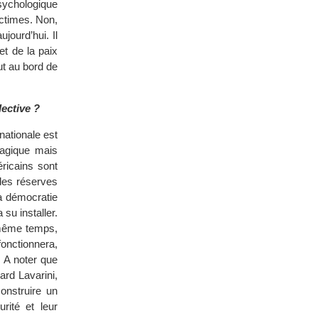
sychologique
ctimes. Non,
ujourd’hui. Il
et de la paix
t au bord de
lective ?
nationale est
ragique mais
éricains sont
 des réserves
la démocratie
 su installer.
 même temps,
fonctionnera,
. A noter que
ard Lavarini,
onstruire un
rité et leur