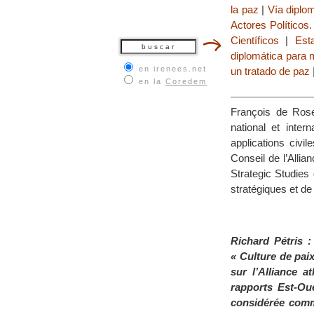
la paz
|
Vía diplo
Actores Políticos.
Científicos
|
Est
diplomática para m
en irenees.net
un tratado de paz
en la
Coredem
François de Rose
national et inter
applications civi
Conseil de l’Allian
Strategic Studies
stratégiques et de 
Richard Pétris 
« Culture de paix
sur l’Alliance a
rapports Est-Oue
considérée comm