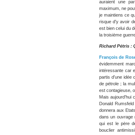
auraient une par
maximum, ne pouva
je maintiens ce que
risque d’y avoir d
est bien celui du
la troisième guerr
Richard Pétris :
François de Ros
évidemment marqu
intéressante car 
partis d’une idée 
de pétrole ; la mu
est contagieuse, on
Mais aujourd’hui 
Donald Rumsfeld d
donnera aux Etats
dans un ouvrage r
qui est le père 
bouclier antimiss