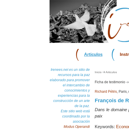
Articulos
Inst
Irenees.net es un sitio de
Inicio
Articulos
recursos para la paz
elaborado para promover
Ficha de testimonio
el intercambio de
conocimientos y
Richard Pétris
, Paris
experiencias para la
François de 
construcción de un arte
de la paz.
Dans le domaine po
Este sitio web está
paix
coordinado por la
asociación
Keywords:
Econom
Modus Operandi