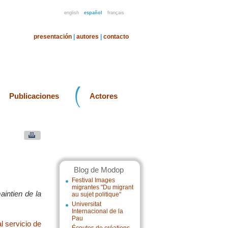
english
español
français
presentación
|
autores
|
contacto
Publicaciones
Actores
Blog de Modop
Festival Images
migrantes "Du migrant
aintien de la
au sujet politique"
Universitat
Internacional de la
Pau
l servicio de