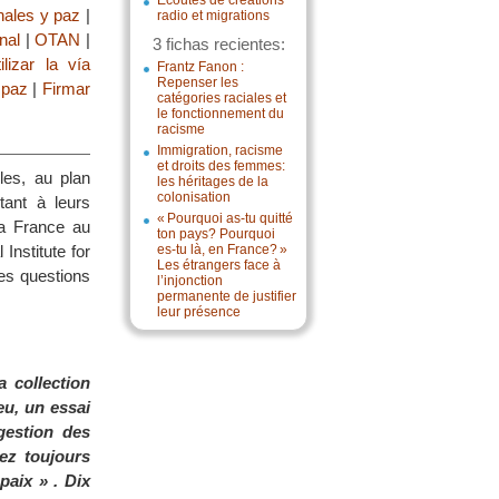
Écoutes de créations
nales y paz
|
radio et migrations
nal
|
OTAN
|
3 fichas recientes:
ilizar la vía
Frantz Fanon :
Repenser les
 paz
|
Firmar
catégories raciales et
le fonctionnement du
racisme
Immigration, racisme
et droits des femmes:
les, au plan
les héritages de la
colonisation
tant à leurs
« Pourquoi as-tu quitté
la France au
ton pays? Pourquoi
 Institute for
es-tu là, en France? »
Les étrangers face à
les questions
l’injonction
permanente de justifier
leur présence
 collection
eu, un essai
gestion des
ez toujours
aix » . Dix