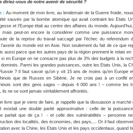
e diriez-vous de notre avenir de sécurité ?
e :
Au moment de mon livre, au lendemain de la Guerre froide, nous
té sauvés par la bombe atomique qui avait contraint les Etats Uni
gesse et l’Europe était au centre des affaires du monde. Aujourd’hui,
x mais peut-on encore la considérer comme une puissance mond
ute de la reprise du travail saccagé par l’échec du referendum 
, l’avenir du monde est en Asie. Non seulement du fait de ce que re
is aussi parce que les autres pays de la région prennent le relais en
t si en Europe on ne consacre pas plus de 3% des budgets à la rec
 dominés. Parmi les grandes puissances, outre les Etats Unis, la Chi
Russie ? Il faut savoir qu’on y vit 15 ans de moins qu’en Europe et
hinois que de Russes en Sibérie. Je ne crois pas à un conflit ent
Chinois sont des gens sages – depuis 4 000 ans ! – comme les I
s, ils ne se sont jamais véritablement affrontés.
n livre que je viens de faire, je rappelle que la dissuasion a marché e
il existait une double parité approximative : celle de la puissan
e parlait que de ça ! - et celle des vulnérabilités – personne n
truction des localités, des économies, des pays,… Or il faut observe
tation avec la Chine, les Etats Unis et les pays occidentaux, quand 