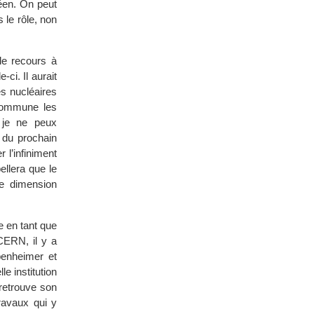
péen. On peut
 le rôle, non
le recours à
ci. Il aurait
es nucléaires
e commune les
, je ne peux
 du prochain
l’infiniment
ellera que le
e dimension
e en tant que
 CERN, il y a
penheimer et
e institution
retrouve son
travaux qui y