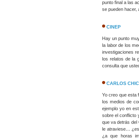
punto final a las
se pueden hacer, 
CINEP
Hay un punto muy 
la labor de los m
investigaciones r
los relatos de la
consulta que uste
CARLOS CHI
Yo creo que esta f
los medios de com
ejemplo yo en est
sobre el conflict
que va detrás del 
le atraviese… ¿es
¿a que horas im