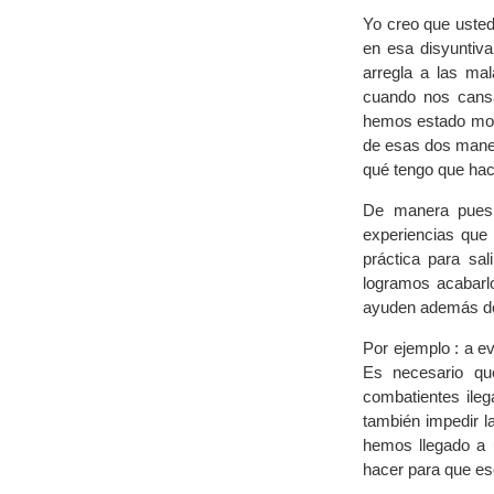
Yo creo que uste
en esa disyuntiva
arregla a las m
cuando nos cans
hemos estado movi
de esas dos mane
qué tengo que hace
De manera pues q
experiencias que
práctica para sal
logramos acabarl
ayuden además de 
Por ejemplo : a e
Es necesario qu
combatientes ileg
también impedir l
hemos llegado a 
hacer para que es