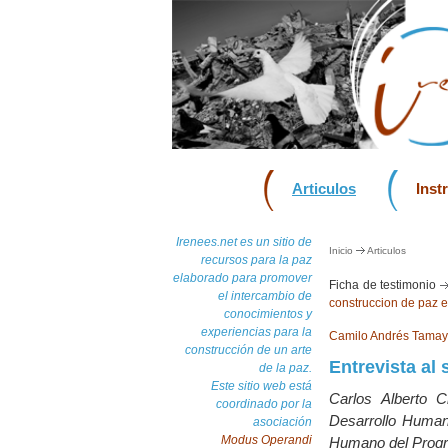
Articulos
Inst
Irenees.net es un sitio de
Inicio
Articulos
recursos para la paz
elaborado para promover
Ficha de testimonio
el intercambio de
construccion de paz 
conocimientos y
experiencias para la
Camilo Andrés Tama
construcción de un arte
Entrevista al 
de la paz.
Este sitio web está
Carlos Alberto 
coordinado por la
Desarrollo Humano
asociación
Modus Operandi
Humano del Progr