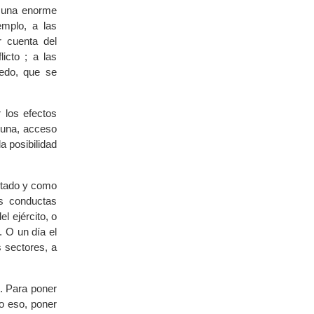
s una enorme
emplo, a las
r cuenta del
icto ; a las
edo, que se
 los efectos
 una, acceso
la posibilidad
stado y como
as conductas
l ejército, o
. O un día el
s sectores, a
o. Para poner
o eso, poner