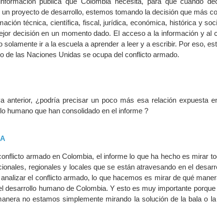
 información publica que Colombia necesita, para que cuando d
en un proyecto de desarrollo, estemos tomando la decisión que más c
ación técnica, científica, fiscal, jurídica, económica, histórica y so
ejor decisión en un momento dado. El acceso a la información y al 
 solamente ir a la escuela a aprender a leer y a escribir. Por eso, es
 de las Naciones Unidas se ocupa del conflicto armado.
va anterior, ¿podría precisar un poco más esa relación expuesta ent
lo humano que han consolidado en el informe ?
CA
conflicto armado en Colombia, el informe lo que ha hecho es mirar t
cionales, regionales y locales que se están atravesando en el desar
analizar el conflicto armado, lo que hacemos es mirar de qué manera
l desarrollo humano de Colombia. Y esto es muy importante porque a
manera no estamos simplemente mirando la solución de la bala o la 