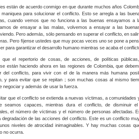
des están de acuerdo conmigo en que durante muchos años Colomb
 maniquea para solucionar el conflicto. Esto se arregla a las buen
alas, cuando vemos que no funciona a las buenas ensayamos a l
amos de ensayar a las malas, volvemos a ensayar a las buenas
endo. Pero además, sólo pensando en superar el conflicto, en salir 
ras. Pero fíjense ustedes que muy pocas veces uno se pone a pens
r para garantizar el desarrollo humano mientras se acaba el conflic
ue el repertorio de cosas, de acciones, de políticas públicas
 se están haciendo ahora en las regiones de Colombia, que debe
ir del conflicto, para vivir con el de la manera más humana posi
o, y para evitar que se repitan ; son muchas cosas al mismo tie
negociar y además de usar la fuerza.
vitar que el conflicto se extienda a nuevas víctimas, a comunidades 
e seamos capaces, mientras dura el conflicto, de disminuir e
ales, el número de víctimas y el número de personas afectadas. E
a degradación de las acciones del conflicto. Este es un conflicto m
unos niveles de atrocidad inimaginables. Y hay muchas cosas q
o no ocurra.