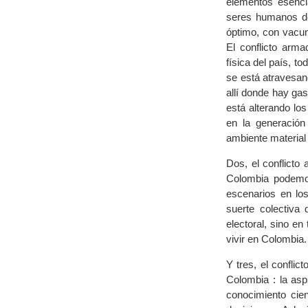
elementos esenci
seres humanos de
óptimo, con vacun
El conflicto arm
física del país, t
se está atravesan
allí donde hay gas
está alterando lo
en la generació
ambiente material
Dos, el conflict
Colombia podemos 
escenarios en lo
suerte colectiva 
electoral, sino e
vivir en Colombia.
Y tres, el confli
Colombia : la asp
conocimiento cien