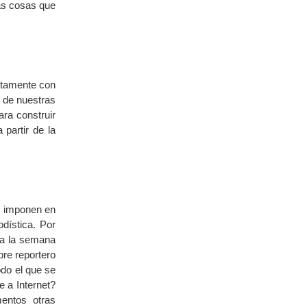
as cosas que
ctamente con
 de nuestras
ara construir
partir de la
se imponen en
dística. Por
 a la semana
bre reportero
odo el que se
 a Internet?
entos otras