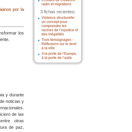
Écoutes de créations
radio et migrations
ianos por la
3 fichas recientes:
Violence structurelle:
un concept pour
comprendre les
racines de l’injustice et
nsformar los
des inégalités
ente.
Trois témoignages -
Réflexions sur le droit
à la ville
A la porte de l’Europe,
à la porte de l’asile
ia y durante
de noticias y
rnacionales.
iciero de las
ntre otras
tura de paz,