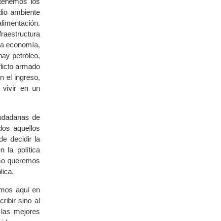
 tenemos los
dio ambiente
limentación.
raestructura
 la economía,
hay petróleo,
flicto armado
 el ingreso,
vivir en un
iudadanas de
dos aquellos
e decidir la
 la política
ómo queremos
lica.
emos aquí en
ibir sino al
 las mejores