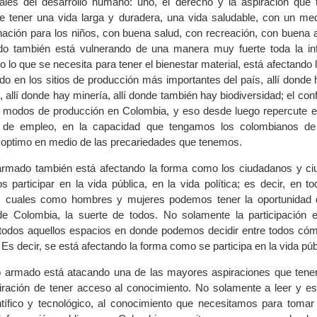
ales del desarrollo humano: uno, el derecho y la aspiración que
 tener una vida larga y duradera, una vida saludable, con un me
ación para los niños, con buena salud, con recreación, con buena a
ado también está vulnerando de una manera muy fuerte toda la inf
odo lo que se necesita para tener el bienestar material, está afectando
do en los sitios de producción más importantes del país, allí donde 
, allí donde hay minería, allí donde también hay biodiversidad; el con
s modos de producción en Colombia, y eso desde luego repercute en
n de empleo, en la capacidad que tengamos los colombianos de 
 optimo en medio de las precariedades que tenemos.
o armado también está afectando la forma como los ciudadanos y c
participar en la vida pública, en la vida política; es decir, en to
s cuales como hombres y mujeres podemos tener la oportunidad d
de Colombia, la suerte de todos. No solamente la participación en
n todos aquellos espacios en donde podemos decidir entre todos c
 Es decir, se está afectando la forma como se participa en la vida púb
cto armado está atacando una de las mayores aspiraciones que ten
iración de tener acceso al conocimiento. No solamente a leer y escr
tífico y tecnológico, al conocimiento que necesitamos para tomar