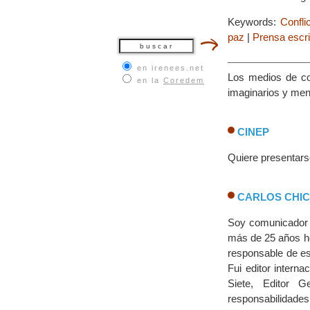
Keywords:
Confli
paz
|
Prensa escri
en irenees.net
Los medios de co
en la
Coredem
imaginarios y men
CINEP
Quiere presentars
CARLOS CHI
Soy comunicador s
más de 25 años he 
responsable de es
Fui editor intern
Siete, Editor 
responsabilidades