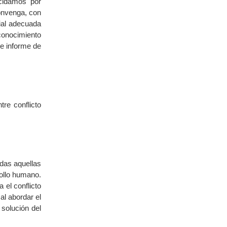
ecidamos por
onvenga, con
cial adecuada
conocimiento
te informe de
re conflicto
odas aquellas
rollo humano.
 el conflicto
l abordar el
solución del