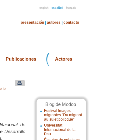
english
español
français
presentación
|
autores
|
contacto
Publicaciones
Actores
a la
Blog de Modop
Festival Images
migrantes "Du migrant
au sujet politique"
Nacional de
Universitat
Internacional de la
de Desarrollo
Pau
a.