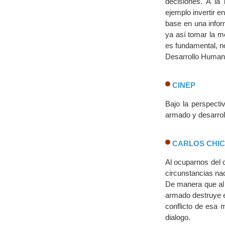
decisiones. A la
ejemplo invertir 
base en una inform
ya así tomar la m
es fundamental, no
Desarrollo Humano
CINEP
Bajo la perspecti
armado y desarrol
CARLOS CHI
Al ocuparnos del 
circunstancias na
De manera que al 
armado destruye e
conflicto de esa 
dialogo.