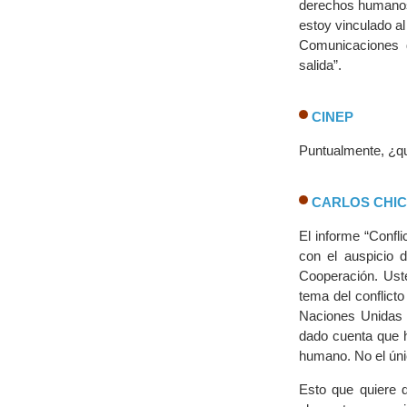
derechos humanos,
estoy vinculado a
Comunicaciones d
salida”.
CINEP
Puntualmente, ¿qu
CARLOS CHI
El informe “Confl
con el auspicio 
Cooperación. Ust
tema del conflict
Naciones Unidas 
dado cuenta que ho
humano. No el únic
Esto que quiere 