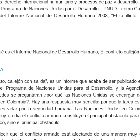
 derecho internacional humanitario y procesos de paz y desarrollo.
l Programa de Naciones Unidas par el Desarrollo – PNUD - como Co
el Informe Nacional de Desarrollo Humano 2003, “El conflicto, 
é es el Informe Nacional de Desarrollo Humano, El conflicto callejón
CA
icto, callejón con salida”, es un informe que acaba de ser publicado
del Programa de Naciones Unidas para el Desarrollo, y la Agen
edes se preguntaran ¿por qué las Naciones Unidas se encargan de
o en Colombia?. Hay una respuesta muy sencilla: por que la tarea es
es velar por la seguridad humana. Las Naciones Unidas en Colo
y en día el conflicto armado constituye el principal obstáculo para 
o, sino el principal obstáculo.
decir que el conflicto armado está afectando de una manera muy d