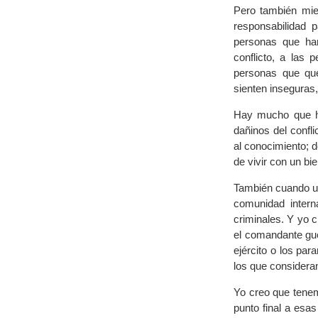
Pero también mie
responsabilidad 
personas que han
conflicto, a las
personas que que
sienten inseguras,
Hay mucho que ha
dañinos del confl
al conocimiento; do
de vivir con un bi
También cuando un
comunidad intern
criminales. Y yo 
el comandante gue
ejército o los par
los que considera
Yo creo que tenem
punto final a esa