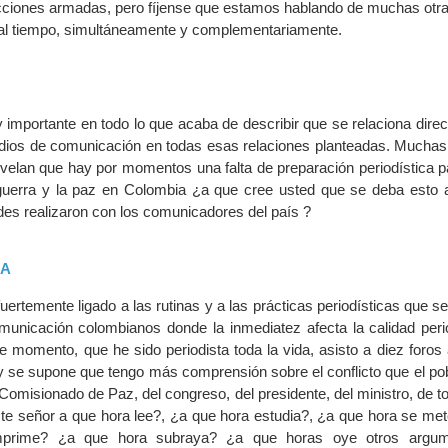
 acciones armadas, pero fíjense que estamos hablando de muchas otr
al tiempo, simultáneamente y complementariamente.
importante en todo lo que acaba de describir que se relaciona dire
edios de comunicación en todas esas relaciones planteadas. Muchas
evelan que hay por momentos una falta de preparación periodística p
 guerra y la paz en Colombia ¿a que cree usted que se deba esto a 
des realizaron con los comunicadores del país ?
CA
uertemente ligado a las rutinas y a las prácticas periodísticas que 
unicación colombianos donde la inmediatez afecta la calidad perio
e momento, que he sido periodista toda la vida, asisto a diez foros
o y se supone que tengo más comprensión sobre el conflicto que el po
Comisionado de Paz, del congreso, del presidente, del ministro, de t
te señor a que hora lee?, ¿a que hora estudia?, ¿a que hora se mete
prime? ¿a que hora subraya? ¿a que horas oye otros argum