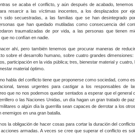
ntras se acaba el conflicto, y aún después de acabado, tenemo
para resarcir a las víctimas inocentes, a los desplazados por ej
 sido secuestradas, a las familias que se han desintegrado po
 personas que han quedado mutiladas como consecuencia del confl
daron traumatizadas de por vida, a las personas que tienen mi
 que no confían en nadie.
cer ahí, pero también tenemos que procurar maneras de reducir
icto sobre el desarrollo humano, sobre cuatro grandes dimensiones:
s, participación en la vida pública; tres, bienestar material y cuatro, 
enestar material óptimo.
o habla del conflicto tiene que proponerse como sociedad, como e
acional, tareas urgentes para castigar a los responsables de l
creo que no nos podemos quedar sentados a esperar que el general de
rrillero o las Naciones Unidas, un día hagan un gran tratado de paz
amilitares o algún día la guerrilla sean capaces de derrotar a los otro
n enemigos en una gran batalla.
os la obligación de hacer cosas para cortar la duración del conflict
s acciones armadas. A veces se cree que superar el conflicto es sol