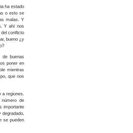
ia ha estado
as o esto se
as malas. Y
. Y ahí nos
del conflicto
ar, bueno ¿y
to?
, de buenas
mos poner en
ble mientras
mpo, que nos
y a regiones.
l número de
s importante
uy degradado,
ue se pueden