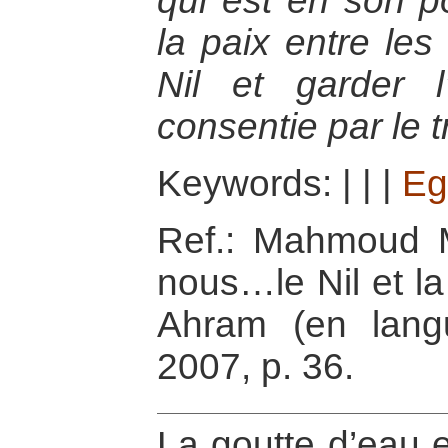
qui est en son p
la paix entre les
Nil et garder 
consentie par le t
Keywords:
|
|
|
Eg
Ref.: Mahmoud M
nous…le Nil et la
Ahram (en lang
2007, p. 36.
La goutte d’eau es