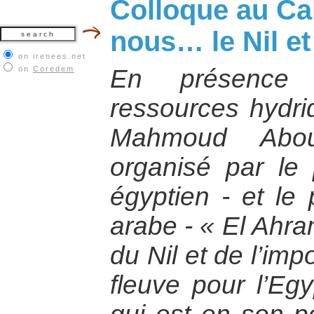
Colloque au Cair
nous… le Nil et
on irenees.net
on
Coredem
En présence 
ressources hydriq
Mahmoud Abouz
organisé par le 
égyptien - et le
arabe - « El Ahra
du Nil et de l’im
fleuve pour l’Egy