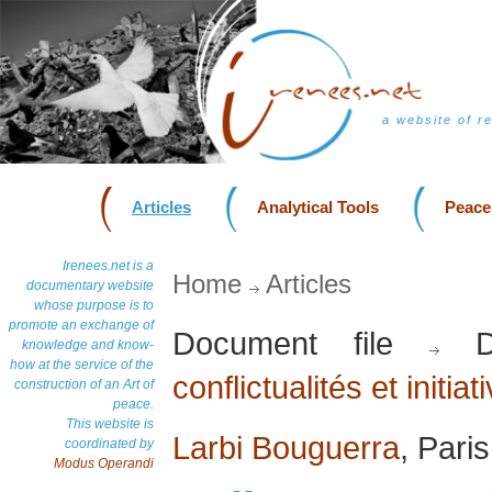
a website of r
Articles
Analytical Tools
Peace
Irenees.net is a
Home
Articles
documentary website
whose purpose is to
promote an exchange of
Document file
Do
knowledge and know-
how at the service of the
conflictualités et initia
construction of an Art of
peace.
This website is
Larbi Bouguerra
, Pari
coordinated by
Modus Operandi