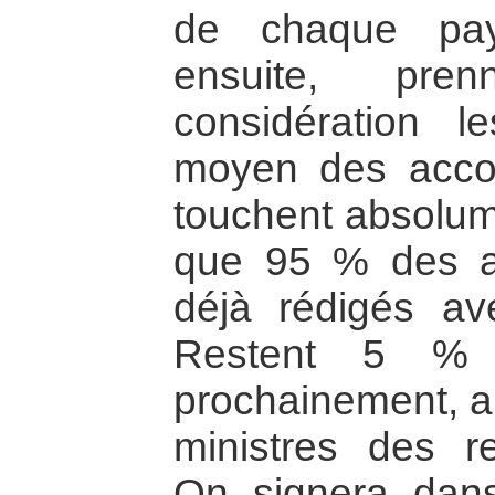
de chaque pay
ensuite, pre
considération l
moyen des accor
touchent absolum
que 95 % des ar
déjà rédigés av
Restent 5 % q
prochainement, a
ministres des r
On signera dan