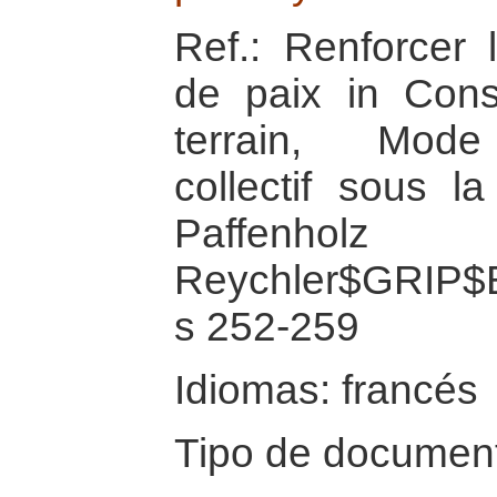
Ref.: Renforcer 
de paix in Const
terrain, Mode
collectif sous l
Paffenh
Reychler$GRIP$
s 252-259
Idiomas: francés
Tipo de document