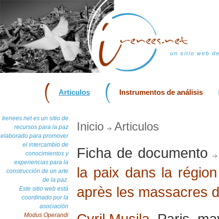
un sitio web d
Articulos
Instrumentos de análisis
Irenees.net es un sitio de
Inicio
Articulos
recursos para la paz
elaborado para promover
el intercambio de
Ficha de documento
conocimientos y
experiencias para la
la paix dans la régio
construcción de un arte
de la paz.
après les massacres 
Este sitio web está
coordinado por la
asociación
Cyril Musila
, Paris, m
Modus Operandi