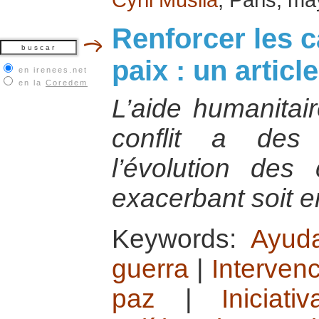
Renforcer les c
paix : un artic
en irenees.net
en la
Coredem
L’aide humanitai
conflit a des 
l’évolution des 
exacerbant soit e
Keywords:
Ayuda
guerra
|
Intervenc
paz
|
Iniciat