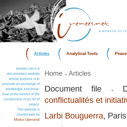
a website of r
Articles
Analytical Tools
Peace
Irenees.net is a
Home
Articles
documentary website
whose purpose is to
promote an exchange of
Document file
Do
knowledge and know-
how at the service of the
conflictualités et initia
construction of an Art of
peace.
This website is
Larbi Bouguerra
, Pari
coordinated by
Modus Operandi