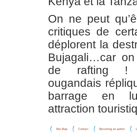
Kénya et la Tanza
On ne peut qu’êt
critiques de cer
déplorent la dest
Bujagali…car on 
de rafting !
ougandais répliqu
barrage en l
attraction touristi
Site Map
Contact
Becoming an author