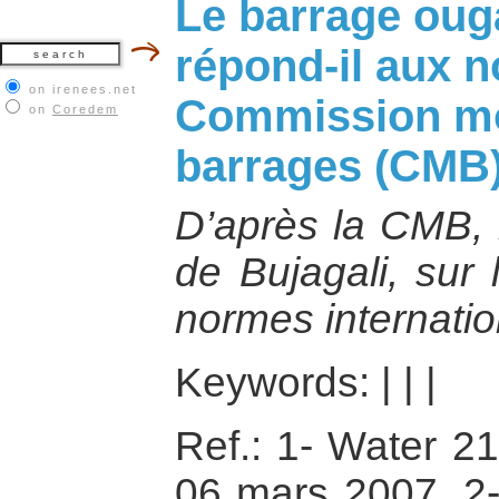
Le barrage oug
répond-il aux n
on irenees.net
Commission mo
on
Coredem
barrages (CMB)
D’après la CMB, 
de Bujagali, sur 
normes internatio
Keywords:
|
|
|
Ref.: 1- Water 2
06 mars 2007, 2-