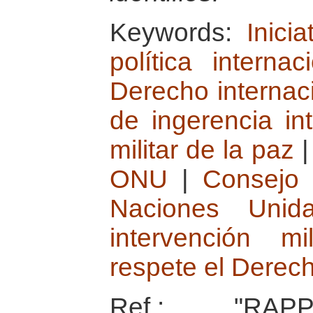
Keywords:
Inici
política interna
Derecho internac
de ingerencia in
militar de la paz
ONU
|
Consejo 
Naciones Unid
intervención m
respete el Derec
Ref.: "RAP