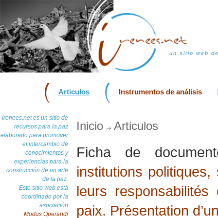
un sitio web d
Articulos
Instrumentos de análisis
Irenees.net es un sitio de
Inicio
Articulos
recursos para la paz
elaborado para promover
el intercambio de
Ficha de docume
conocimientos y
experiencias para la
institutions politiques
construcción de un arte
de la paz.
leurs responsabilités
Este sitio web está
coordinado por la
asociación
paix. Présentation d’u
Modus Operandi