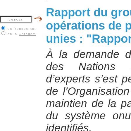
Rapport du gro
opérations de 
en irenees.net
en la
Coredem
unies : "Rappor
À la demande du
des Nations 
d’experts s’est 
de l’Organisatio
maintien de la pa
du système onus
identifiés.