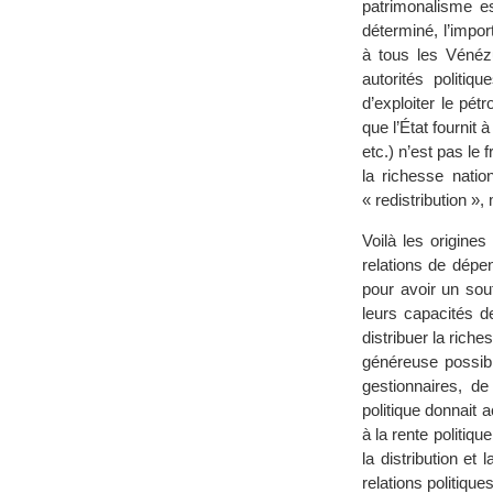
patrimonalisme e
déterminé, l’impor
à tous les Vénézu
autorités politiq
d’exploiter le pétr
que l’État fournit
etc.) n’est pas le f
la richesse natio
« redistribution »,
Voilà les origine
relations de dépe
pour avoir un sout
leurs capacités d
distribuer la riche
généreuse possible
gestionnaires, de
politique donnait 
à la rente politiq
la distribution et
relations politiqu