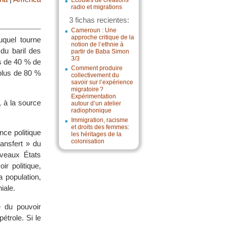
Écoutes de créations
radio et migrations
3 fichas recientes:
Cameroun : Une
approche critique de la
uquel tourne
notion de l’ethnie à
 du baril des
partir de Baba Simon
3/3
s de 40 % de
Comment produire
 plus de 80 %
collectivement du
savoir sur l’expérience
migratoire ?
Expérimentation
, à la source
autour d’un atelier
radiophonique
Immigration, racisme
et droits des femmes:
nce politique
les héritages de la
colonisation
ransfert » du
uveaux États
r politique,
a population,
iale.
e du pouvoir
étrole. Si le