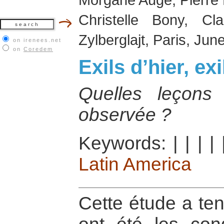
Christelle Bony, Cl
Zylberglajt, Paris, Jun
on irenees.net
on
Coredem
Exils d’hier, ex
Quelles leçons 
observée ?
Keywords:
|
|
|
|
Latin America
Cette étude a ten