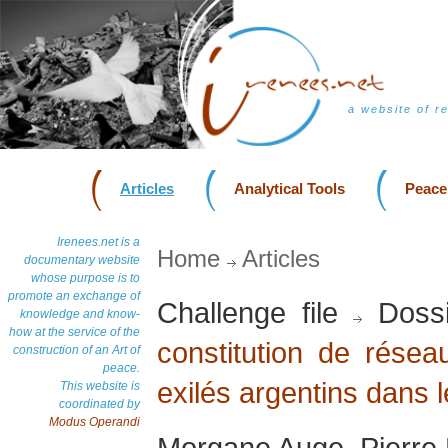
a website of r
Articles
Analytical Tools
Peace
Irenees.net is a
Home
Articles
documentary website
whose purpose is to
promote an exchange of
Challenge file
Dossi
knowledge and know-
how at the service of the
constitution de résea
construction of an Art of
peace.
exilés argentins dans
This website is
coordinated by
Modus Operandi
Morgane Auge, Pierre