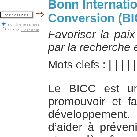
Bonn Internatio
Conversion (BI
sur irenees.net
sur la
Coredem
Favoriser la pai
par la recherche e
Mots clefs :
|
|
|
|
|
Le BICC est u
promouvoir et fa
développement
d’aider à préveni