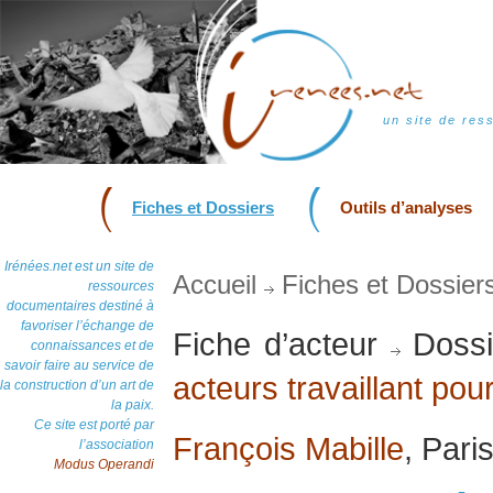
un site de res
Fiches et Dossiers
Outils d’analyses
Irénées.net est un site de
Accueil
Fiches et Dossier
ressources
documentaires destiné à
favoriser l’échange de
Fiche d’acteur
Dossi
connaissances et de
savoir faire au service de
acteurs travaillant pour
la construction d’un art de
la paix.
Ce site est porté par
François Mabille
, Pari
l’association
Modus Operandi