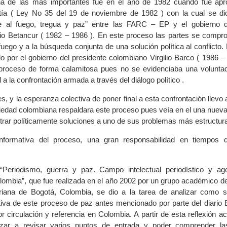
na de las más importantes fue en el año de 1982 cuando fue apr
tía ( Ley No 35 del 19 de noviembre de 1982 ) con la cual se dio
e al fuego, tregua y paz” entre las FARC – EP y el gobierno d
rio Betancur ( 1982 – 1986 ). En este proceso las partes se compr
 fuego y a la búsqueda conjunta de una solución política al conflicto.
o por el gobierno del presidente colombiano Virgilio Barco ( 1986 –
 proceso de forma calamitosa pues no se evidenciaba una voluntad
l a la confrontación armada a través del diálogo político .
, y la esperanza colectiva de poner final a esta confrontación llevo 
iedad colombiana respaldara este proceso pues veía en el una nueva
ntrar políticamente soluciones a uno de sus problemas más estructura
nformativa del proceso, una gran responsabilidad en tiempos di
 “Periodismo, guerra y paz. Campo intelectual periodístico y a
lombia”, que fue realizada en el año 2002 por un grupo académico de 
riana de Bogotá, Colombia, se dio a la tarea de analizar como s
tiva de este proceso de paz antes mencionado por parte del diario E
r circulación y referencia en Colombia. A partir de esta reflexión 
ezar a revisar varios puntos de entrada y poder comprender la