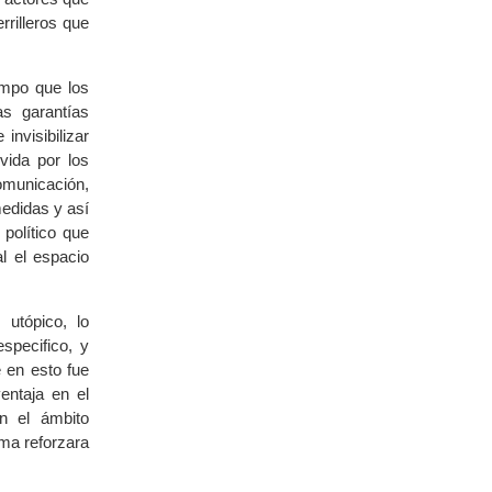
rrilleros que
empo que los
s garantías
invisibilizar
vida por los
omunicación,
medidas y así
político que
l el espacio
utópico, lo
specifico, y
 en esto fue
ventaja en el
en el ámbito
ima reforzara