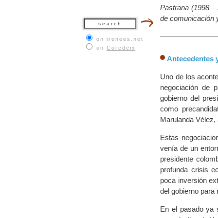
Pastrana (1998 – 
de comunicación y 
on irenees.net
on
Coredem
Antecedentes 
Uno de los aconte
negociación de 
gobierno del pre
como precandidato
Marulanda Vélez, al
Estas negociacio
venía de un entor
presidente colomb
profunda crisis e
poca inversión ex
del gobierno para 
En el pasado ya s