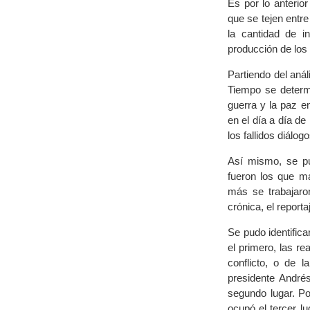
Es por lo anterio
que se tejen entr
la cantidad de i
producción de los
Partiendo del anál
Tiempo se determi
guerra y la paz e
en el día a día d
los fallidos diálog
Así mismo, se pud
fueron los que má
más se trabajaron
crónica, el reporta
Se pudo identific
el primero, las r
conflicto, o de 
presidente Andrés
segundo lugar. Po
ocupó el tercer l