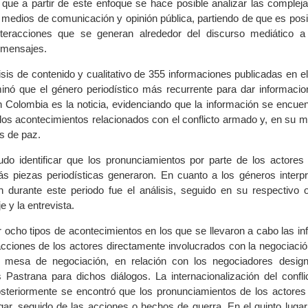
r que a partir de este enfoque se hace posible analizar las complej
e medios de comunicación y opinión pública, partiendo de que es pos
nteracciones que se generan alrededor del discurso mediático a 
 mensajes.
isis de contenido y cualitativo de 355 informaciones publicadas en el
nó que el género periodístico más recurrente para dar informacio
n Colombia es la noticia, evidenciando que la información se encuen
e los acontecimientos relacionados con el conflicto armado y, en su
os de paz.
o identificar que los pronunciamientos por parte de los actores d
s piezas periodísticas generaron. En cuanto a los géneros interpr
 durante este periodo fue el análisis, seguido en su respectivo o
je y la entrevista.
ar ocho tipos de acontecimientos en los que se llevaron a cabo las i
eacciones de los actores directamente involucrados con la negociaci
la mesa de negociación, en relación con los negociadores desig
 Pastrana para dichos diálogos. La internacionalización del confli
steriormente se encontró que los pronunciamientos de los actores d
ugar, seguido de las acciones o hechos de guerra. En el quinto luga