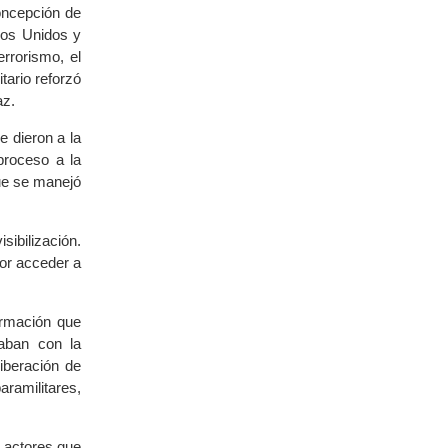
concepción de
dos Unidos y
rrorismo, el
tario reforzó
az.
 dieron a la
proceso a la
que se manejó
sibilización.
por acceder a
ormación que
caban con la
iberación de
ramilitares,
s actores que