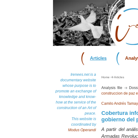
Articles
Analyt
Irenees.net is a
Home
Articles
documentary website
whose purpose is to
Analysis file
Dossi
promote an exchange of
construccion de paz 
knowledge and know-
how at the service of the
Camilo Andrés Tama
construction of an Art of
Cobertura inf
peace.
gobierno del 
This website is
coordinated by
A partir del anál
Modus Operandi
Armadas Revoluci