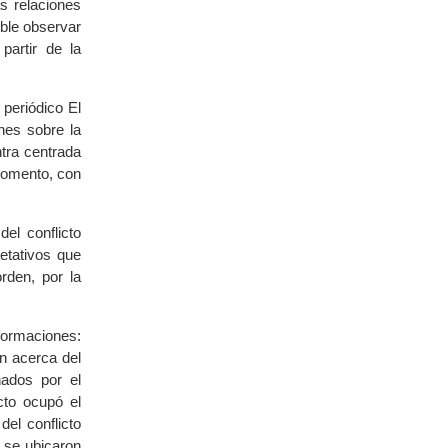
as relaciones
ible observar
partir de la
 periódico El
nes sobre la
tra centrada
 momento, con
el conflicto
etativos que
rden, por la
nformaciones:
ón acerca del
nados por el
cto ocupó el
el conflicto
r se ubicaron