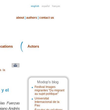
english
español
français
about
|
authors
|
contact us
ications
Actors
a la
Modop’s blog
Festival Images
 y el
migrantes "Du migrant
au sujet politique"
Universitat
Internacional de la
 las Fuerzas
Pau
biano Andrés