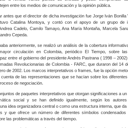
tejen entre los medios de comunicación y la opinión pública.
r antes que el director de dicha investigación fue Jorge Iván Bonill
stuvo Catalina Montoya, y contó con el apoyo de un grupo de i
Andrea Cadelo, Camilo Tamayo, Ana María Montaña, Marcela Sana
jandro Cepeda.
a anteriormente, se realizó un análisis de la cobertura informativa
mayor circulación en Colombia, periódico El Tiempo, sobre las
az entre el gobierno del presidente Andrés Pastrana ( 1998 – 2002) y
rmadas Revolucionarias de Colombia - FARC, que duraron del 14 d
rero de 2002. Los marcos interpretativos o frames, fue la opción met
ar cuenta de las representaciones que se hacían sobre los diferente
proceso de negociación.
njuntos de paquetes interpretativos que otorgan significaciones a u
mática social y se han definido igualmente, según los autor
una idea organizadora central o como una estructura interna, que da 
es y que ofrece un número de diferentes símbolos condensados 
bre las problemáticas a través del tiempo.