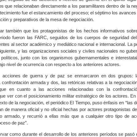
os que relacionaban directamente a los paramilitares dentro de la ne
ntecimiento fue el estancamiento del proceso; el séptimo los avance
lación y preparativos de la mesa de negociación.
r también que los protagonistas de los hechos informativos sobre
eriodo fueron las FARC, seguidos de los cuerpos de seguridad del
ntes al sector académico y mediático nacional e internacional. La po
iguiente, y las organizaciones sociales y civiles nacionales no gub
s políticos, junto con los organismos gubernamentales e interestata
jo nivel de ocurrencia con respecto a los anteriores actores.
s acciones de guerra y de paz se enmarcaron en dos grupos: la
a confrontación armada y dos, las retóricas relativas a la negociaci
que en cuanto a las acciones relacionadas con la confrontació
ue ver con el posicionamiento militar estratégico de los actores. En
xto de la negociación, el periódico El Tiempo, puso énfasis en “las 
n de manera oficial y no oficial hechas por actores protagonistas d
to armado, y recurrió a ellas más que a cualquier otro tipo de acc
oceso de paz”.
rvar como durante el desarrollo de los anteriores períodos se pasó 