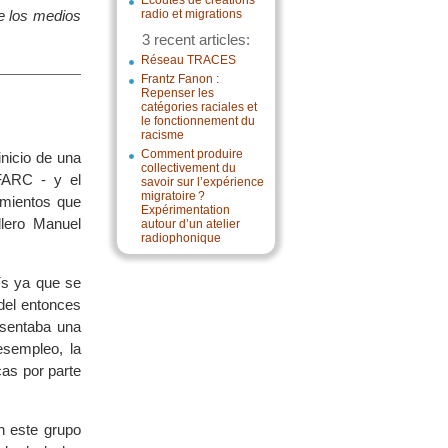
Écoutes de créations
re los medios
radio et migrations
3 recent articles:
Réseau TRACES
Frantz Fanon :
Repenser les
catégories raciales et
le fonctionnement du
racisme
Comment produire
nicio de una
collectivement du
FARC - y el
savoir sur l’expérience
migratoire ?
amientos que
Expérimentation
llero Manuel
autour d’un atelier
radiophonique
ís ya que se
del entonces
esentaba una
esempleo, la
cas por parte
n este grupo