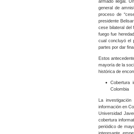
armado ilegal. U
general de amnis
proceso de “ces
presidente Belisa
cese bilateral del
fuego fue heredad
cual concluyó el
partes por dar fina
Estos antecedentes
mayoría de la soc
histórica de enco
Cobertura i
Colombia
La investigación
información en Co
Universidad Jave
cobertura informa
periódico de mayo
interesante emp