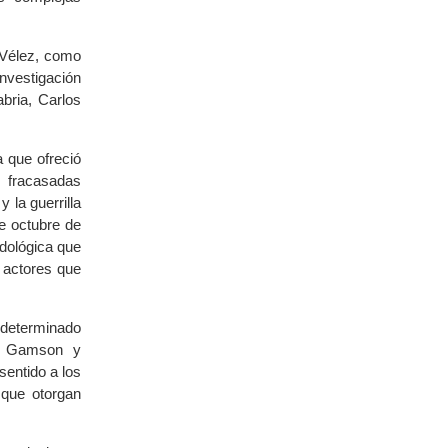
a Vélez, como
nvestigación
bria, Carlos
 que ofreció
 fracasadas
 la guerrilla
e octubre de
odológica que
s actores que
n determinado
es Gamson y
sentido a los
que otorgan