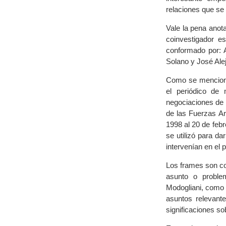
relaciones que se 
Vale la pena anota
coinvestigador e
conformado por: 
Solano y José Ale
Como se mencionab
el periódico de 
negociaciones de p
de las Fuerzas A
1998 al 20 de feb
se utilizó para d
intervenían en el 
Los frames son co
asunto o proble
Modogliani, como 
asuntos relevant
significaciones so