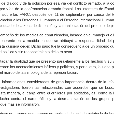
de diálogo y de la solución por esa vía del conflicto armado, a la 
por vías de la confrontación armada frontal. Los intereses de Esta
 sobre las FARC, después del 11 de septiembre, por causa del te
 violación a los Derechos Humanos y el Derecho Internacional Humani
adecuado de la zona de distensión y la manipulación del proceso de p
sempeño de los medios de comunicación, basado en el manejo que le
coherente en la medida en que se atribuyó la responsabilidad del 
e ésta quisiera ceder. Dicho paso fue la consecuencia de un proceso 
 política y sin reconocimiento del otro actor.
tacar la dualidad que se presentó paralelamente a los hechos y su vi
caron los acontecimientos bélicos y políticos, y por el otro, la lucha 
n el marco de la simbología de la representación.
as informaciones consideradas de gran importancia dentro de la inf
nvestigadores fueron las relacionadas con acuerdos que se bus
sta manera, el canje entre guerrilleros por soldados, así como la l
lucha contra el narcotráfico y la desmantelación de los grupos pa
 que más se informaron.
ideas se crearon dos marcos de realidad: de un lado estaba la de lo