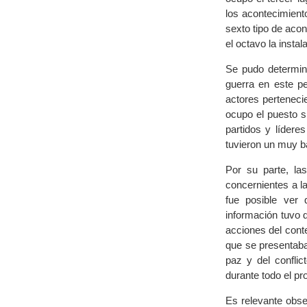
los acontecimient
sexto tipo de aco
el octavo la insta
Se pudo determina
guerra en este p
actores pertenecie
ocupo el puesto s
partidos y lídere
tuvieron un muy ba
Por su parte, la
concernientes a l
fue posible ver 
información tuvo q
acciones del conte
que se presentaba
paz y del conflic
durante todo el pr
Es relevante obse