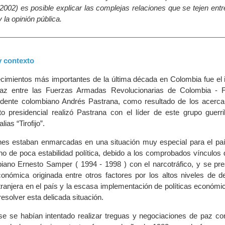
2002) es posible explicar las complejas relaciones que se tejen ent
la opinión pública.
y contexto
cimientos más importantes de la última década en Colombia fue el i
paz entre las Fuerzas Armadas Revolucionarias de Colombia - 
sidente colombiano Andrés Pastrana, como resultado de los acerc
 presidencial realizó Pastrana con el líder de este grupo guerri
ias “Tirofijo”.
nes estaban enmarcadas en una situación muy especial para el pa
no de poca estabilidad política, debido a los comprobados vínculos 
iano Ernesto Samper ( 1994 - 1998 ) con el narcotráfico, y se pr
conómica originada entre otros factores por los altos niveles de d
tranjera en el país y la escasa implementación de políticas económi
resolver esta delicada situación.
e se habían intentado realizar treguas y negociaciones de paz co