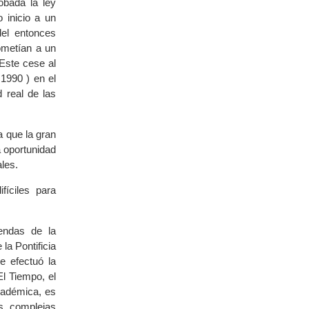
obada la ley
 inicio a un
el entonces
ometían a un
 Este cese al
 1990 ) en el
 real de las
a que la gran
 oportunidad
les.
fíciles para
gendas de la
la Pontificia
e efectuó la
l Tiempo, el
académica, es
s complejas