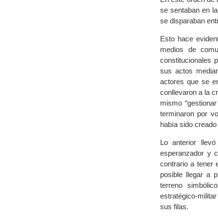
se sentaban en la 
se disparaban entr
Esto hace evident
medios de comun
constitucionales p
sus actos median
actores que se e
conllevaron a la c
mismo “gestionar 
terminaron por vo
había sido creado 
Lo anterior llev
esperanzador y co
contrario a tener
posible llegar a 
terreno simbólic
estratégico-milita
sus filas.