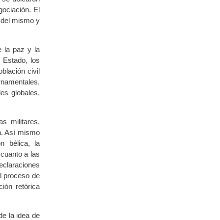
gociación. El
s del mismo y
 la paz y la
 Estado, los
blación civil
ernamentales,
les globales,
s militares,
ón. Así mismo
n bélica, la
 cuanto a las
declaraciones
el proceso de
ión retórica
de la idea de