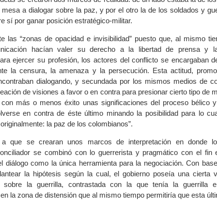
mesa a dialogar sobre la paz, y por el otro la de los soldados y gue
e sí por ganar posición estratégico-militar.
e las “zonas de opacidad e invisibilidad” puesto que, al mismo ti
icación hacían valer su derecho a la libertad de prensa y la
ara ejercer su profesión, los actores del conflicto se encargaban de 
te la censura, la amenaza y la persecución. Esta actitud, promo
ncontraban dialogando, y secundada por los mismos medios de c
reación de visiones a favor o en contra para presionar cierto tipo de 
con más o menos éxito unas significaciones del proceso bélico y 
lverse en contra de éste último minando la posibilidad para lo cua
originalmente: la paz de los colombianos”.
ó a que se crearan unos marcos de interpretación en donde lo 
nciliador se combinó con lo guerrerista y pragmático con el fin e
 el diálogo como la única herramienta para la negociación. Con base
plantear la hipótesis según la cual, el gobierno poseía una cierta 
o sobre la guerrilla, contrastada con la que tenía la guerrilla 
r en la zona de distensión que al mismo tiempo permitiría que esta últ