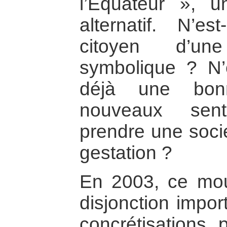
l’Équateur », u
alternatif. N’
citoyen d’un
symbolique ? N’
déjà une bonn
nouveaux sent
prendre une socié
gestation ?
En 2003, ce mo
disjonction impor
concrétisations p