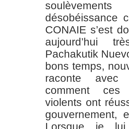
soulèvements s
désobéissance ci
CONAIE s’est dot
aujourd’hui t
Pachakutik Nuevo 
bons temps, nouv
raconte avec 
comment ces 
violents ont réus
gouvernement, 
Lorsque je lu