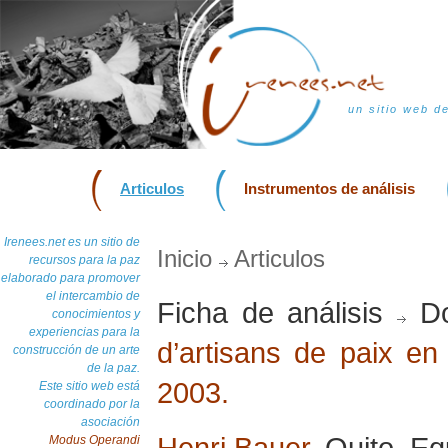
un sitio web d
Articulos
Instrumentos de análisis
Irenees.net es un sitio de
Inicio
Articulos
recursos para la paz
elaborado para promover
el intercambio de
Ficha de análisis
Do
conocimientos y
experiencias para la
d’artisans de paix en 
construcción de un arte
de la paz.
2003.
Este sitio web está
coordinado por la
asociación
Henri Bauer
, Quito, Eq
Modus Operandi