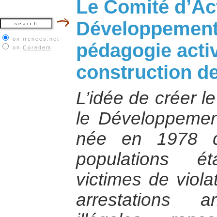
Le Comité d’Act
Développement 
on irenees.net
pédagogie activ
on
Coredem
construction de
L’idée de créer l
le Développement
née en 1978 d
populations ét
victimes de viola
arrestations a