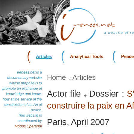
a website of r
Articles
Analytical Tools
Peace
Irenees.net is a
Home
Articles
documentary website
whose purpose is to
promote an exchange of
Actor file
Dossier :
S
knowledge and know-
how at the service of the
construire la paix en A
construction of an Art of
peace.
This website is
Paris, April 2007
coordinated by
Modus Operandi