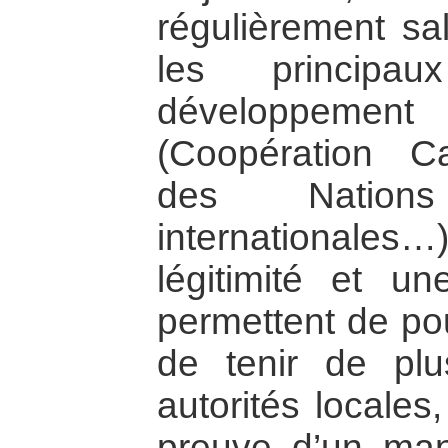
régulièrement sa
les principau
développeme
(Coopération C
des Natio
internationales…)
légitimité et u
permettent de pou
de tenir de pl
autorités locales,
preuve d’un ma