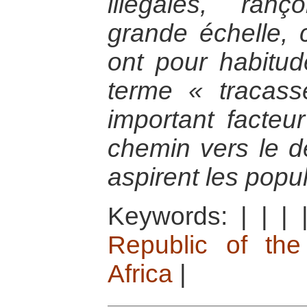
illégales, ran
grande échelle, 
ont pour habitud
terme « tracass
important facteu
chemin vers le 
aspirent les popu
Keywords:
|
|
|
Republic of th
Africa
|