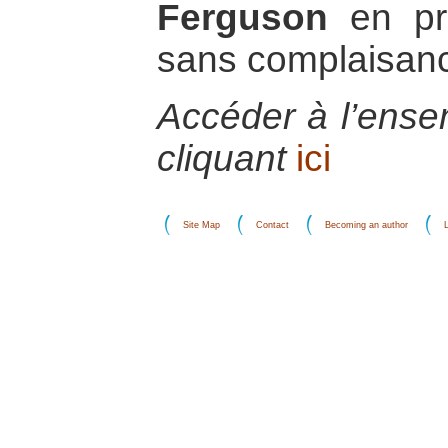
Ferguson
en pro
sans complaisan
Accéder à l’ens
cliquant
ici
Site Map
Contact
Becoming an author