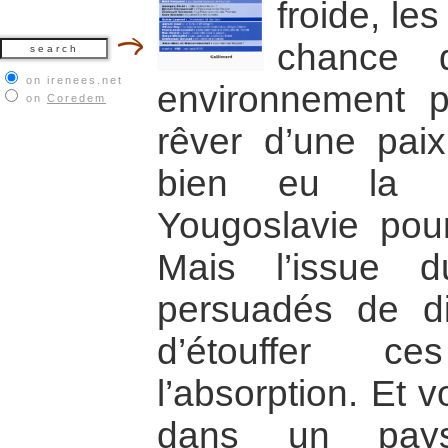
froide, le
chance 
on irenees.net
environnement pa
on
Coredem
rêver d’une paix 
bien eu la g
Yougoslavie pour
Mais l’issue d
persuadés de d
d’étouffer c
l’absorption. Et vo
dans un pay