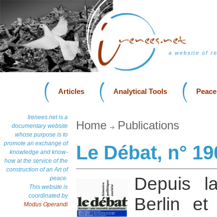
a website of r
Articles
Analytical Tools
Peace
Irenees.net is a
Home
Publications
documentary website
whose purpose is to
promote an exchange of
Le Débat, n° 19
knowledge and know-
how at the service of the
construction of an Art of
Depuis l
peace.
This website is
coordinated by
Berlin et
Modus Operandi