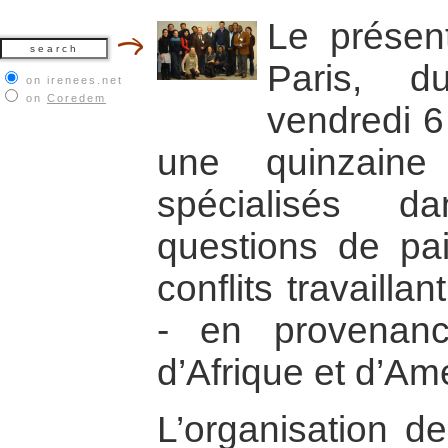
Le présent
Paris, 
on irenees.net
on
Coredem
vendredi 6
une quinzaine
spécialisés d
questions de pa
conflits travailla
- en provenanc
d’Afrique et d’Amé
L’organisation de