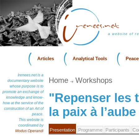
a website of r
Articles
Analytical Tools
Peace
Irenees.net is a
Home
Workshops
documentary website
whose purpose is to
promote an exchange of
"Repenser les 
knowledge and know-
how at the service of the
la paix à l’aub
construction of an Art of
peace.
This website is
coordinated by
Presentation
Programme
Participants
Con
Modus Operandi