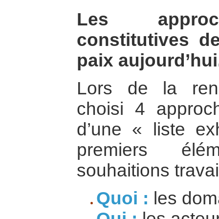
Les approc
constitutives d
paix aujourd’hui
Lors de la ren
choisi 4 approch
d’une « liste e
premiers él
souhaitions travail
Quoi :
les doma
Qui :
les acteur