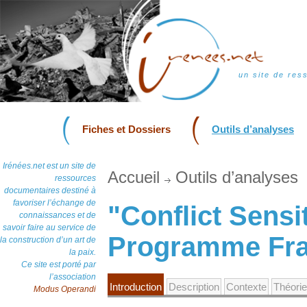
un site de res
Fiches et Dossiers
Outils d’analyses
Irénées.net est un site de
Accueil
Outils d’analyses
ressources
documentaires destiné à
favoriser l’échange de
"Conflict Sensi
connaissances et de
savoir faire au service de
Programme Fr
la construction d’un art de
la paix.
Ce site est porté par
l’association
Introduction
Description
Contexte
Théorie
Modus Operandi