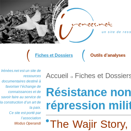
un site de res
Fiches et Dossiers
Outils d’analyses
Irénées.net est un site de
Accueil
Fiches et Dossier
ressources
documentaires destiné à
favoriser l’échange de
Résistance non
connaissances et de
savoir faire au service de
répression mili
la construction d’un art de
la paix.
Ce site est porté par
l’association
The Wajir Story
Modus Operandi