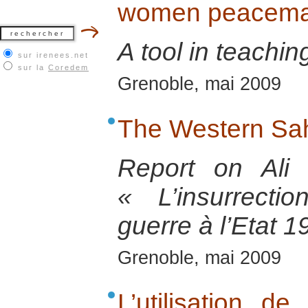
women peacemak
A tool in teachin
sur irenees.net
sur la
Coredem
Grenoble, mai 2009
The Western Sah
Report on Ali
« L’insurrect
guerre à l’Etat 
Grenoble, mai 2009
L’utilisation d