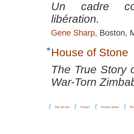
Un cadre co
libération.
Gene Sharp
, Boston, 
House of Stone
The True Story o
War-Torn Zimba
Plan du site
Contact
Devenir auteur
Men