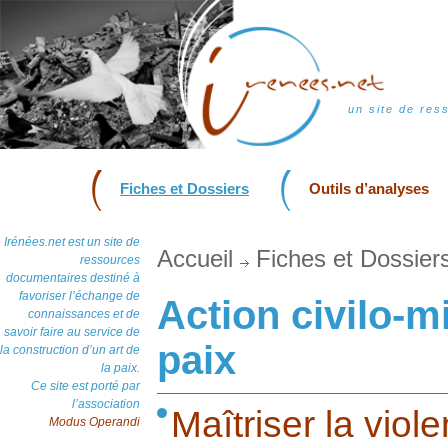
un site de res
Fiches et Dossiers
Outils d’analyses
Irénées.net est un site de
Accueil
Fiches et Dossier
ressources
documentaires destiné à
favoriser l’échange de
Action civilo-mi
connaissances et de
savoir faire au service de
paix
la construction d’un art de
la paix.
Ce site est porté par
l’association
Maîtriser la viol
Modus Operandi