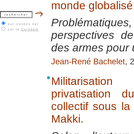
monde globalisé
Problématiq
sur irenees.net
sur la
Coredem
perspectives de
des armes pour 
Jean-René Bachelet
, 
Militarisatio
privatisation d
collectif sous l
Makki.